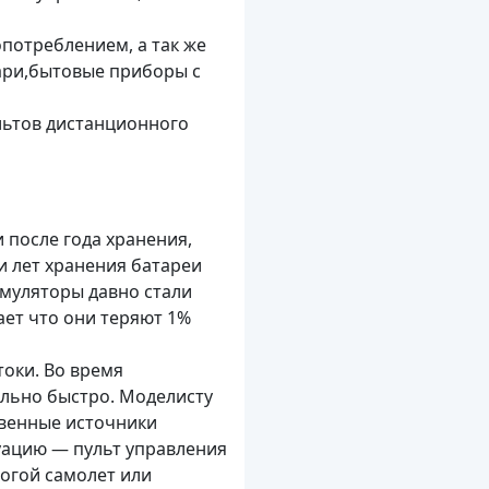
потреблением, а так же
нари,бытовые приборы с
льтов дистанционного
 после года хранения,
и лет хранения батареи
умуляторы давно стали
ает что они теряют 1%
оки. Во время
льно быстро. Моделисту
твенные источники
туацию — пульт управления
рогой самолет или