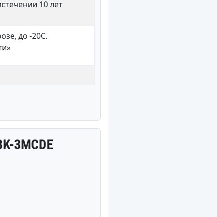
стечении 10 лет
зе, до -20С.
ти»
BK-3MCDE