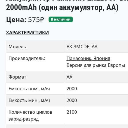
2000mAh (один аккумулятор, АА)
Цена:
575₽
В наличии
ХАРАКТЕРИСТИКИ
Модель:
BK-3MCDE, АА
Производитель:
Панасоник, Япония
Версия для рынка Европы
Формат
АА
Емкость ном., мАч
2000
Емкость мин., мАч
2000
Количество циклов
2100
заряд-разряд