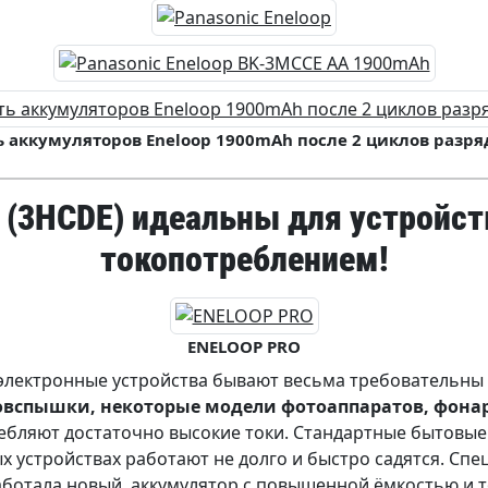
 аккумуляторов Eneloop 1900mAh после 2 циклов разря
 (3HCDE)
идеальны для устройст
токопотреблением!
ENELOOP PRO
лектронные устройства бывают весьма требовательны 
овспышки, некоторые модели фотоаппаратов, фона
бляют достаточно высокие токи. Стандартные бытовые
 устройствах работают не долго и быстро садятся. Спе
аботала новый аккумулятор с повышенной ёмкостью и 