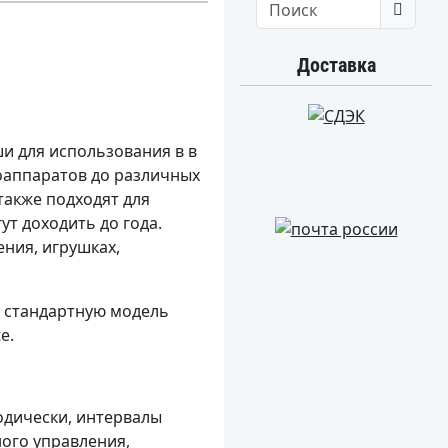
Search
Доставка
и для использования в в
оаппаратов до различных
также подходят для
т доходить до года.
ния, игрушках,
– стандартную модель
e.
дически, интервалы
ного управления,