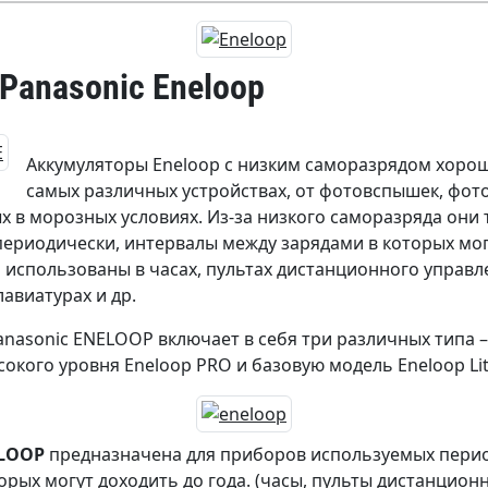
Panasonic Eneloop
Аккумуляторы Eneloop с низким саморазрядом хорош
самых различных устройствах, от фотовспышек, фот
х в морозных условиях. Из-за низкого саморазряда они 
ериодически, интервалы между зарядами в которых могу
использованы в часах, пультах дистанционного управле
авиатурах и др.
anasonic ENELOOP включает в себя три различных типа 
сокого уровня Eneloop PRO и базовую модель Eneloop Lit
ELOOP
предназначена для приборов используемых перио
орых могут доходить до года. (часы, пульты дистанцион