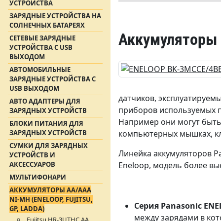
УСТРОЙСТВА
ЗАРЯДНЫЕ УСТРОЙСТВА НА
СОЛНЕЧНЫХ БАТАРЕЯХ
Аккумуляторы 
СЕТЕВЫЕ ЗАРЯДНЫЕ
УСТРОЙСТВА С USB
ВЫХОДОМ
АВТОМОБИЛЬНЫЕ
ЗАРЯДНЫЕ УСТРОЙСТВА С
USB ВЫХОДОМ
датчиков, эксплуатируемы
АВТО АДАПТЕРЫ ДЛЯ
приборов используемых п
ЗАРЯДНЫХ УСТРОЙСТВ
Например они могут быть 
БЛОКИ ПИТАНИЯ ДЛЯ
ЗАРЯДНЫХ УСТРОЙСТВ
компьютерных мышках, кл
СУМКИ ДЛЯ ЗАРЯДНЫХ
Линейка аккумуляторов P
УСТРОЙСТВ И
АКСЕССУАРОВ
Eneloop, модель более вы
МУЛЬТИФОНАРИ
АККУМУЛЯТОРЫ АА/ААА
NI-MH (ENELOOP, FUJITSU,
Серия Panasonic EN
GP, LADDA)
между зарядами в кот
Fujitsu HR-3UTHC АА