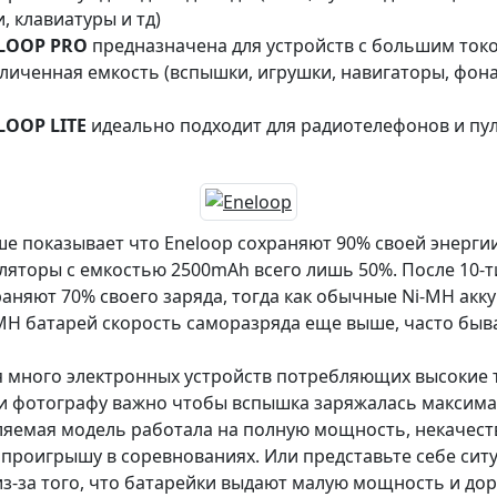
 клавиатуры и тд)
ELOOP PRO
предназначена для устройств с большим токо
величенная емкость (вспышки, игрушки, навигаторы, фо
LOOP LITE
идеально подходит для радиотелефонов и пу
е показывает что Eneloop сохраняют 90% своей энергии
ляторы с емкостью 2500mAh всего лишь 50%. После 10-т
аняют 70% своего заряда, тогда как обычные Ni-MH акк
MH батарей скорость саморазряда еще выше, часто быв
я много электронных устройств потребляющих высокие т
и фотографу важно чтобы вспышка заряжалась максима
яемая модель работала на полную мощность, некачес
 проигрышу в соревнованиях. Или представьте себе си
из-за того, что батарейки выдают малую мощность и до