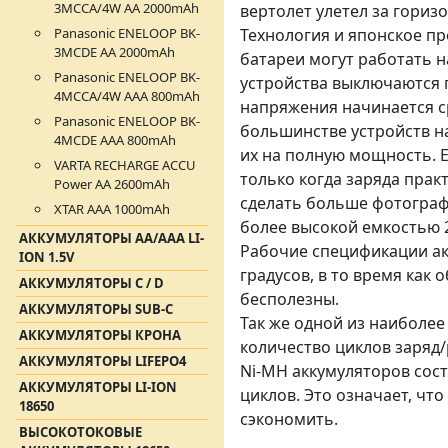
3MCCA/4W АA 2000mAh
вертолет улетел за гориз
Panasonic ENELOOP BK-
Технология и японское пр
3MCDE АА 2000mAh
батареи могут работать н
Panasonic ENELOOP BK-
устройства выключаются 
4MCCA/4W ААA 800mAh
напряжения начинается ср
Panasonic ENELOOP BK-
большинстве устройств на
4MCDE АAА 800mAh
их на полную мощность. 
VARTA RECHARGE ACCU
только когда заряда прак
Power AA 2600mAh
сделать больше фотографи
XTAR AAA 1000mAh
более высокой емкостью 
АККУМУЛЯТОРЫ АА/AAA LI-
Рабочие спецификации ак
ION 1.5V
градусов, в то время как
АККУМУЛЯТОРЫ C / D
бесполезны.
АККУМУЛЯТОРЫ SUB-C
Так же одной из наиболее
АККУМУЛЯТОРЫ КРОНА
количество циклов заряд
АККУМУЛЯТОРЫ LIFEPO4
Ni-MH аккумуляторов сост
АККУМУЛЯТОРЫ LI-ION
циклов. Это означает, чт
18650
сэкономить.
ВЫСОКОТОКОВЫЕ