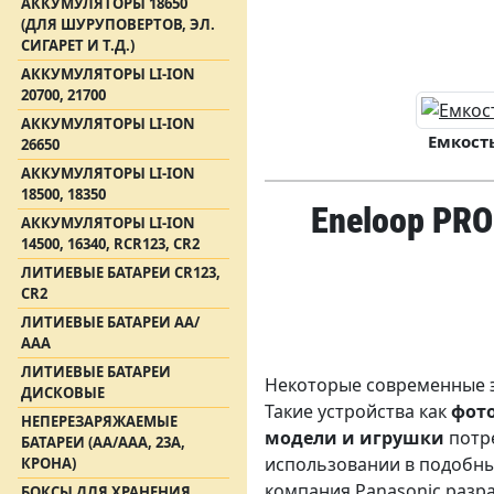
АККУМУЛЯТОРЫ 18650
(ДЛЯ ШУРУПОВЕРТОВ, ЭЛ.
СИГАРЕТ И Т.Д.)
АККУМУЛЯТОРЫ LI-ION
20700, 21700
АККУМУЛЯТОРЫ LI-ION
Емкость
26650
АККУМУЛЯТОРЫ LI-ION
18500, 18350
Eneloop PRO
АККУМУЛЯТОРЫ LI-ION
14500, 16340, RCR123, CR2
ЛИТИЕВЫЕ БАТАРЕИ CR123,
CR2
ЛИТИЕВЫЕ БАТАРЕИ АА/
ААА
ЛИТИЕВЫЕ БАТАРЕИ
Некоторые современные э
ДИСКОВЫЕ
Такие устройства как
фот
НЕПЕРЕЗАРЯЖАЕМЫЕ
модели и игрушки
потре
БАТАРЕИ (АА/ААА, 23A,
использовании в подобных
КРОНА)
компания Panasonic разр
БОКСЫ ДЛЯ ХРАНЕНИЯ