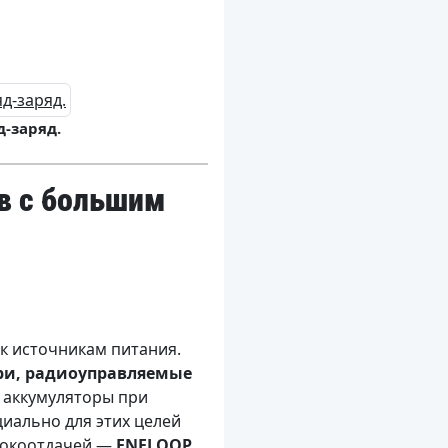
д-заряд.
в с большим
к источникам питания.
ри, радиоуправляемые
 аккумуляторы при
циально для этих целей
токоотдачей —
ENELOOP