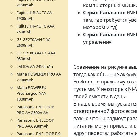
компьютерные мышки,
2450mAh
Серия
Panasonic EN
Fujitsu HR-3UTC АА
1900mAh
там, где требуется у
Fujitsu HR-4UTC АAА
мотором и тд)
750mAh
Серия Panasonic ENE
GP GP270AAHC AA
управления
2600mAh
GP GP100AAAHC AAA
950mAh
LADDA АА 2450mAh
Сравнение на рисунке выш
тогда как обычные аккуму
Maha POWEREX PRO AA
2700mAh
Eneloop по прежнему сохр
Maha POWEREX
пустыми. У некоторых Ni-
Precharged AAA
своей емкости в день.
1000mAh
В наше время выпускаетс
Panasonic ENELOOP
ответственной фотосесси
PRO АА 2500mAh
важно чтобы радиоуправл
Panasonic ENELOOP
питания могут привести к
PRO АAА 930mAh
вдруг перестал работать 
Panasonic ENELOOP BK-