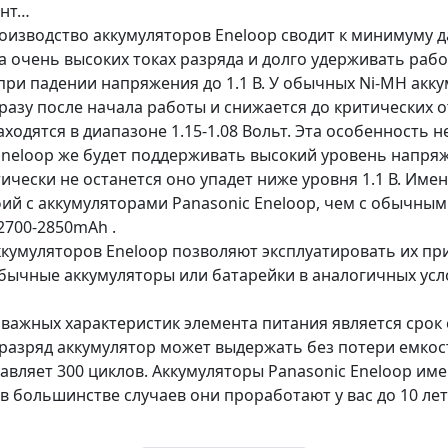
онт…
оизводство аккумуляторов Eneloop сводит к минимуму да
а очень высоких токах разряда и долго удерживать ра
при падении напряжения до 1.1 В. У обычных Ni-MH акк
азу после начала работы и снижается до критических о
ходятся в диапазоне 1.15-1.08 Вольт. Эта особенность 
Eneloop же будет поддерживать высокий уровень напря
тически не останется оно упадет ниже уровня 1.1 В. Име
й с аккумуляторами Panasonic Eneloop, чем с обычным
2700-2850mAh .
кумуляторов Eneloop позволяют эксплуатировать их при
 обычные аккумуляторы или батарейки в аналогичных усл
 важных характеристик элемента питания является срок 
/разряд аккумулятор может выдержать без потери емкос
авляет 300 циклов. Аккумуляторы Panasonic Eneloop имею
о в большинстве случаев они проработают у вас до 10 ле