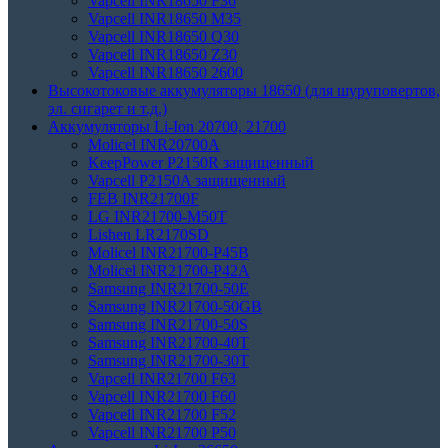
Vapcell INR18650 F36
Vapcell INR18650 M35
Vapcell INR18650 Q30
Vapcell INR18650 Z30
Vapcell INR18650 2600
Высокотоковые аккумуляторы 18650 (для шуруповертов,
эл. сигарет и т.д.)
Аккумуляторы Li-Ion 20700, 21700
Molicel INR20700A
KeepPower P2150R защищенный
Vapcell P2150A защищенный
FEB INR21700F
LG INR21700-M50T
Lishen LR2170SD
Molicel INR21700-P45B
Molicel INR21700-P42A
Samsung INR21700-50E
Samsung INR21700-50GB
Samsung INR21700-50S
Samsung INR21700-40T
Samsung INR21700-30T
Vapcell INR21700 F63
Vapcell INR21700 F60
Vapcell INR21700 F52
Vapcell INR21700 P50