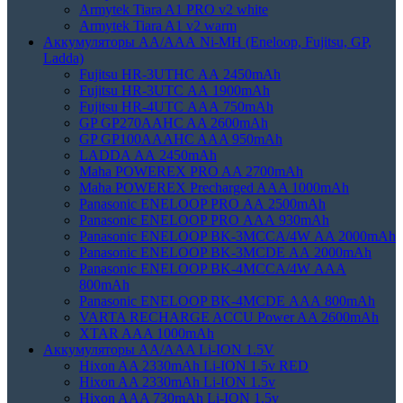
Armytek Tiara A1 PRO v2 white
Armytek Tiara A1 v2 warm
Аккумуляторы АА/ААА Ni-MH (Eneloop, Fujitsu, GP,
Ladda)
Fujitsu HR-3UTHC АА 2450mAh
Fujitsu HR-3UTC АА 1900mAh
Fujitsu HR-4UTC АAА 750mAh
GP GP270AAHC AA 2600mAh
GP GP100AAAHC AAA 950mAh
LADDA АА 2450mAh
Maha POWEREX PRO AA 2700mAh
Maha POWEREX Precharged AAA 1000mAh
Panasonic ENELOOP PRO АА 2500mAh
Panasonic ENELOOP PRO АAА 930mAh
Panasonic ENELOOP BK-3MCCA/4W АA 2000mAh
Panasonic ENELOOP BK-3MCDE АА 2000mAh
Panasonic ENELOOP BK-4MCCA/4W ААA
800mAh
Panasonic ENELOOP BK-4MCDE АAА 800mAh
VARTA RECHARGE ACCU Power AA 2600mAh
XTAR AAA 1000mAh
Аккумуляторы АА/AAA Li-ION 1.5V
Hixon AA 2330mAh Li-ION 1.5v RED
Hixon AA 2330mAh Li-ION 1.5v
Hixon AAA 730mAh Li-ION 1.5v