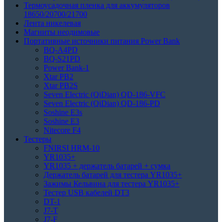
Термоусадочная пленка для аккумуляторов
18650/20700/21700
Лента никелевая
Магниты неодимовые
Портативные источники питания Power Bank
BQ-A4PD
BQ-S21PD
Power Bank-1
Xtar PB2
Xtar PB2S
Seven Electric (QiDian) QD-186-VFC
Seven Electric (QiDian) QD-186-PD
Soshine E3s
Soshine E3
Nitecore F4
Тестеры
FNIRSI HRM-10
YR1035+
YR1035 + держатель батарей + сумка
Держатель батарей для тестера YR1035+
Зажимы Кельвина для тестера YR1035+
Тестер USB кабелей DT3
DT-1
J7-T
J7-F