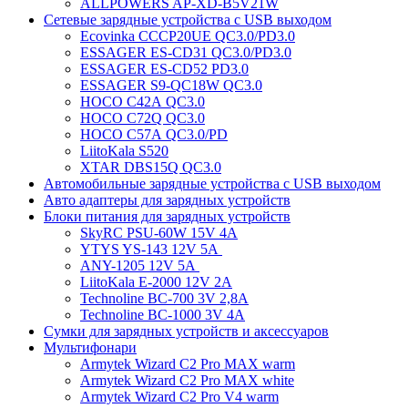
ALLPOWERS AP-XD-B5V21W
Сетевые зарядные устройства с USB выходом
Ecovinka CCCP20UE QC3.0/PD3.0
ESSAGER ES-CD31 QC3.0/PD3.0
ESSAGER ES-CD52 PD3.0
ESSAGER S9-QC18W QC3.0
HOCO C42A QC3.0
HOCO C72Q QC3.0
HOCO C57A QC3.0/PD
LiitoKala S520
XTAR DBS15Q QC3.0
Автомобильные зарядные устройства с USB выходом
Авто адаптеры для зарядных устройств
Блоки питания для зарядных устройств
SkyRC PSU-60W 15V 4A
YTYS YS-143 12V 5A
ANY-1205 12V 5A
LiitoKala E-2000 12V 2A
Technoline BC-700 3V 2,8A
Technoline BC-1000 3V 4A
Сумки для зарядных устройств и аксессуаров
Мультифонари
Armytek Wizard C2 Pro MAX warm
Armytek Wizard C2 Pro MAX white
Armytek Wizard C2 Pro V4 warm