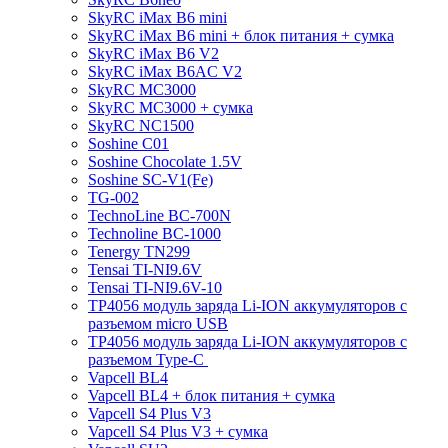
SkyRC iMax B6 mini
SkyRC iMax B6 mini + блок питания + сумка
SkyRC iMax B6 V2
SkyRC iMax B6AC V2
SkyRC MC3000
SkyRC MC3000 + сумка
SkyRC NC1500
Soshine C01
Soshine Chocolate 1.5V
Soshine SC-V1(Fe)
TG-002
TechnoLine BC-700N
Technoline BC-1000
Tenergy TN299
Tensai TI-NI9.6V
Tensai TI-NI9.6V-10
TP4056 модуль заряда Li-ION аккумуляторов с
разъемом micro USB
TP4056 модуль заряда Li-ION аккумуляторов с
разъемом Type-C
Vapcell BL4
Vapcell BL4 + блок питания + сумка
Vapcell S4 Plus V3
Vapcell S4 Plus V3 + сумка