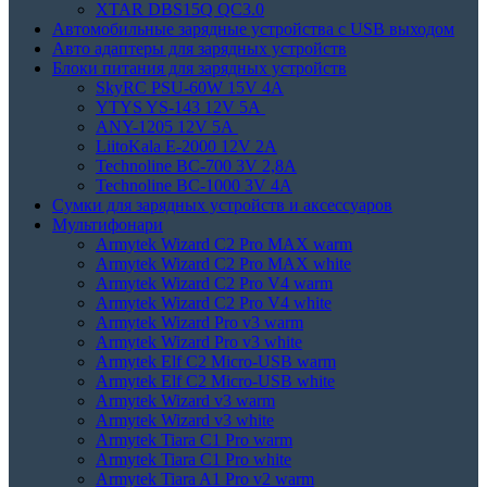
XTAR DBS15Q QC3.0
Автомобильные зарядные устройства с USB выходом
Авто адаптеры для зарядных устройств
Блоки питания для зарядных устройств
SkyRC PSU-60W 15V 4A
YTYS YS-143 12V 5A
ANY-1205 12V 5A
LiitoKala E-2000 12V 2A
Technoline BC-700 3V 2,8A
Technoline BC-1000 3V 4A
Сумки для зарядных устройств и аксессуаров
Мультифонари
Armytek Wizard C2 Pro MAX warm
Armytek Wizard C2 Pro MAX white
Armytek Wizard C2 Pro V4 warm
Armytek Wizard C2 Pro V4 white
Armytek Wizard Pro v3 warm
Armytek Wizard Pro v3 white
Armytek Elf C2 Micro-USB warm
Armytek Elf C2 Micro-USB white
Armytek Wizard v3 warm
Armytek Wizard v3 white
Armytek Tiara C1 Pro warm
Armytek Tiara C1 Pro white
Armytek Tiara A1 Pro v2 warm