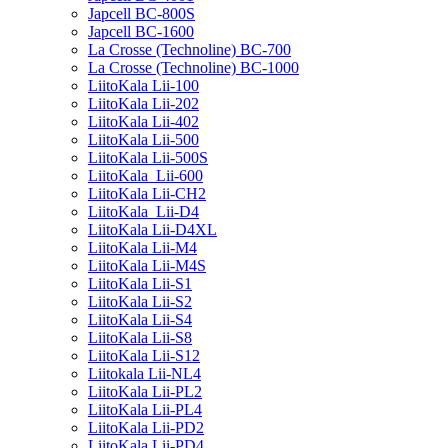
Japcell BC-800S
Japcell BC-1600
La Crosse (Technoline) BC-700
La Crosse (Technoline) BC-1000
LiitoKala Lii-100
LiitoKala Lii-202
LiitoKala Lii-402
LiitoKala Lii-500
LiitoKala Lii-500S
LiitoKala Lii-600
LiitoKala Lii-CH2
LiitoKala Lii-D4
LiitoKala Lii-D4XL
LiitoKala Lii-M4
LiitoKala Lii-M4S
LiitoKala Lii-S1
LiitoKala Lii-S2
LiitoKala Lii-S4
LiitoKala Lii-S8
LiitoKala Lii-S12
Liitokala Lii-NL4
LiitoKala Lii-PL2
LiitoKala Lii-PL4
LiitoKala Lii-PD2
LiitoKala Lii-PD4