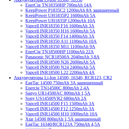
EnerCig TN18350HP 700mAh 14A
KeepPower P1835C2 1200mAh 8А защищенный
KeepPower UH1835P2 1600mAh 5А
KeepPower UH1835P 1200mAh 10А
Vapcell INR18350 F16 1600mAh 3A
Vapcell INR18350 H16 1600mAh 5A
Vapcell INR18350 F14 1400mAh 3A
Vapcell INR18350 A11 1100mAh 10A
Vapcell INR18350 M11 1100mAh 9A
EnerCig TN18500HP 1100mAh 22A
Panasonic NCR18500А 2040mAh 3,8А
Vapcell INR18500 N26 2600mAh 5А
Vapcell INR18500 N24 2400mAh 5А
Vapcell INR18500 L22 2200mAh 4А
Аккумуляторы Li-Ion 14500, 16340, RCR123, CR2
EagTac 14500 750mAh 3A защищенный
Enercig TN14500C 800mAh 2,4А
Sanyo UR14500AC 800mAh 1,5А
Sony US14500VR2 680mAh 2А
Vapcell INR14500 F15 1500mAh 3А
Vapcell INR14500 F12 1250mAh 3А
Vapcell INR14500 H10 1000mAh 10А
Xtar 14500 800mAh 1,5A защищенный
EagTac 16340/RCR123A 750mAh 4,5A