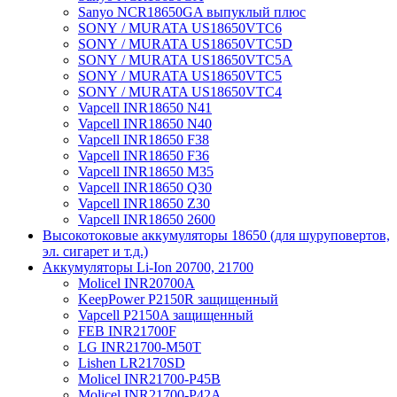
Sanyo NCR18650GA выпуклый плюс
SONY / MURATA US18650VTC6
SONY / MURATA US18650VTC5D
SONY / MURATA US18650VTC5А
SONY / MURATA US18650VTC5
SONY / MURATA US18650VTC4
Vapcell INR18650 N41
Vapcell INR18650 N40
Vapcell INR18650 F38
Vapcell INR18650 F36
Vapcell INR18650 M35
Vapcell INR18650 Q30
Vapcell INR18650 Z30
Vapcell INR18650 2600
Высокотоковые аккумуляторы 18650 (для шуруповертов,
эл. сигарет и т.д.)
Аккумуляторы Li-Ion 20700, 21700
Molicel INR20700A
KeepPower P2150R защищенный
Vapcell P2150A защищенный
FEB INR21700F
LG INR21700-M50T
Lishen LR2170SD
Molicel INR21700-P45B
Molicel INR21700-P42A