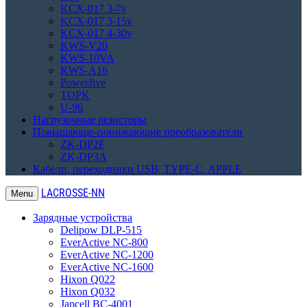
KCX-017 3-7v
KCX-017 3-15v
KCX-017 4-30v
KWS-V20
KWS-10VA
KWS-A16
PowerJive
TOPK
U-96
Нагрузочные резисторы
Повышающе-понижающие преобразователи
ZK-DP2F
ZK-DP3A
Кабели, переходники USB, TYPE-C, APPLE
LACROSSE-NN
Menu
Зарядные устройства
Delipow DLP-515
EverActive NC-800
EverActive NC-1200
EverActive NC-1600
Hixon Q022
Hixon Q032
Japcell BC-4001