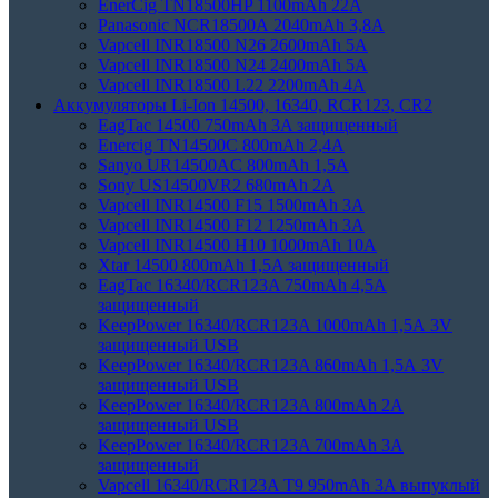
EnerCig TN18500HP 1100mAh 22A
Panasonic NCR18500А 2040mAh 3,8А
Vapcell INR18500 N26 2600mAh 5А
Vapcell INR18500 N24 2400mAh 5А
Vapcell INR18500 L22 2200mAh 4А
Аккумуляторы Li-Ion 14500, 16340, RCR123, CR2
EagTac 14500 750mAh 3A защищенный
Enercig TN14500C 800mAh 2,4А
Sanyo UR14500AC 800mAh 1,5А
Sony US14500VR2 680mAh 2А
Vapcell INR14500 F15 1500mAh 3А
Vapcell INR14500 F12 1250mAh 3А
Vapcell INR14500 H10 1000mAh 10А
Xtar 14500 800mAh 1,5A защищенный
EagTac 16340/RCR123A 750mAh 4,5A
защищенный
KeepPower 16340/RCR123A 1000mAh 1,5А 3V
защищенный USB
KeepPower 16340/RCR123A 860mAh 1,5А 3V
защищенный USB
KeepPower 16340/RCR123A 800mAh 2А
защищенный USB
KeepPower 16340/RCR123A 700mAh 3A
защищенный
Vapcell 16340/RCR123A T9 950mAh 3A выпуклый