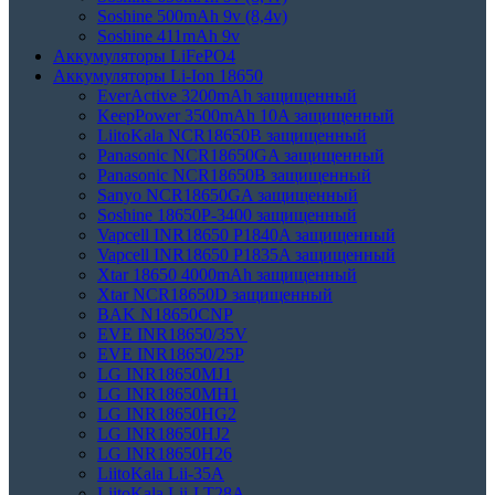
Soshine 500mAh 9v (8,4v)
Soshine 411mAh 9v
Аккумуляторы LiFePO4
Аккумуляторы Li-Ion 18650
EverActive 3200mAh защищенный
KeepPower 3500mAh 10A защищенный
LiitoKala NCR18650B защищенный
Panasonic NCR18650GA защищенный
Panasonic NCR18650B защищенный
Sanyo NCR18650GA защищенный
Soshine 18650P-3400 защищенный
Vapcell INR18650 P1840A защищенный
Vapcell INR18650 P1835A защищенный
Xtar 18650 4000mAh защищенный
Xtar NCR18650D защищенный
BAK N18650CNP
EVE INR18650/35V
EVE INR18650/25P
LG INR18650MJ1
LG INR18650MH1
LG INR18650HG2
LG INR18650HJ2
LG INR18650H26
LiitoKala Lii-35A
LiitoKala Lii-LT28A