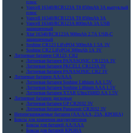
плюс
Vapcell 16340/RCR123A T8 850mAh 3A выпуклый
плюс
Vapcell 16340/RCR123A T8 850mAh 3A
Vapcell 16340/RCR123A 800mAh 3A USB
защищенный
Xtar 16340/RCR123A 900mAh 2.7А USB-C
защищенный
Soshine CR123 LiFePO4 500mAh 1,5А 3V
Soshine CR2 LiFePO4 300mAh 1А 3V
Литиевые батареи CR123, CR2
Литиевая батарея PANASONIC CR123A 3V
Литиевая батарея PKCELL CR123A 3V
Литиевая батарея PANASONIC CR2 3V
Литиевые батареи АА/ААА
Литиевая батарея Soshine Lithium AA 1.5V
Литиевая батарея Soshine Lithium AAA 1.5V
Литиевая батарея XTAR Ultra3500D AA 1.5V
Литиевые батареи дисковые
Литиевая батарея GP CR2032 3V
Литиевая батарея Panasonic CR2032 3V
Неперезаряжаемые батареи (АА/ААА, 23A, КРОНА)
Боксы для хранения аккумуляторов
Боксы для батарей АА/ААА
Боксы для батарей КРОНА