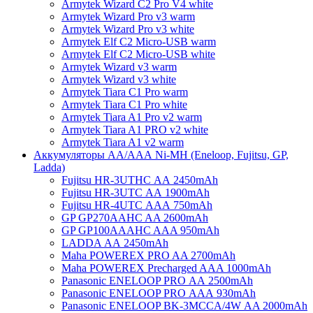
Armytek Wizard C2 Pro V4 white
Armytek Wizard Pro v3 warm
Armytek Wizard Pro v3 white
Armytek Elf C2 Micro-USB warm
Armytek Elf C2 Micro-USB white
Armytek Wizard v3 warm
Armytek Wizard v3 white
Armytek Tiara C1 Pro warm
Armytek Tiara C1 Pro white
Armytek Tiara A1 Pro v2 warm
Armytek Tiara A1 PRO v2 white
Armytek Tiara A1 v2 warm
Аккумуляторы АА/ААА Ni-MH (Eneloop, Fujitsu, GP,
Ladda)
Fujitsu HR-3UTHC АА 2450mAh
Fujitsu HR-3UTC АА 1900mAh
Fujitsu HR-4UTC АAА 750mAh
GP GP270AAHC AA 2600mAh
GP GP100AAAHC AAA 950mAh
LADDA АА 2450mAh
Maha POWEREX PRO AA 2700mAh
Maha POWEREX Precharged AAA 1000mAh
Panasonic ENELOOP PRO АА 2500mAh
Panasonic ENELOOP PRO АAА 930mAh
Panasonic ENELOOP BK-3MCCA/4W АA 2000mAh