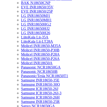
BAK N18650CNP
EVE INR18650/35V
EVE INR18650/25P
LG INR18650MJ1
LG INR18650MH1
LG INR18650HG2
LG INR18650HJ2
LG INR18650H26
LiitoKala Lii-35A
LiitoKala Lii-LT28A
Molicel INR18650-M35A
Molicel INR18650-P30B
Molicel INR18650-P28A
Molicel INR18650-P26A
Molicel INR18650A
Panasonic NCR18650GA
Panasonic NCR18650B
Panasonic/Tesla NCR18650T1
Samsung INR18650-35E
Samsung INR18650-30Q
Samsung ICR18650-26J
Samsung ICR18650-26J-3
Samsung ICR18650-26H
Samsung INR18650-25R
Sanyo NCR18650GA