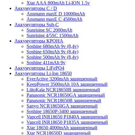
Xtar AAA 800mAh Li-ION 1.5v
Аккумуляторы C / D
Ansmann maxE D 10000mAh
Ansmann maxE С 4500mAh
Аккумуляторы Sub-C
Sunrising SC 2000mAh
Sunrising 4/5SC 1500mAh
Аккумуляторы КРОНА
Soshine 680mAh 9v (8,4v)
Soshine 650mAh 9v (8,4v)
Soshine 500mAh 9v (8,4v)
Soshine 411mAh 9v
Аккумуляторы LiFePO4
Аккумуляторы Li-Ion 18650
EverActive 3200mAh защищенный
KeepPower 3500mAh 10A защищенный
LiitoKala NCR18650B защищенный
Panasonic NCR18650GA защищенный
Panasonic NCR18650B защищенный
Sanyo NCR18650GA защищенный
Soshine 18650P-3400 защищенный
Vapcell INR18650 P1840A защищенный
Vapcell INR18650 P1835A защищенный
Xtar 18650 4000mAh защищенный
Xtar NCR18650D защищенный