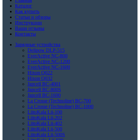
Главная
Каталог
Как купить
Статьи и обзоры
Инструкции
Ваши отзывы
Контакты
Зарядные устройства
Delipow DLP-515
EverActive NC-800
EverActive NC-1200
EverActive NC-1600
Hixon Q022
Hixon Q032
Japcell BC-4001
Japcell BC-800S
Japcell BC-1600
La Crosse (Technoline) BC-700
La Crosse (Technoline) BC-1000
LiitoKala Lii-100
LiitoKala Lii-202
LiitoKala Lii-402
LiitoKala Lii-500
LiitoKala Lii-500S