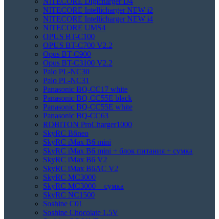
NITECORE Digicharger D4
NITECORE Intellicharger NEW i2
NITECORE Intellicharger NEW i4
NITECORE UMS4
OPUS BT-C100
OPUS BT-C700 V2.2
Opus BT-C900
Opus BT-C3100 V2.2
Palo PL-NC30
Palo PL-NC31
Panasonic BQ-CC17 white
Panasonic BQ-CC55E black
Panasonic BQ-CC55E white
Panasonic BQ-CC63
ROBITON ProCharger1000
SkyRC B6neo
SkyRC iMax B6 mini
SkyRC iMax B6 mini + блок питания + сумка
SkyRC iMax B6 V2
SkyRC iMax B6AC V2
SkyRC MC3000
SkyRC MC3000 + сумка
SkyRC NC1500
Soshine C01
Soshine Chocolate 1.5V