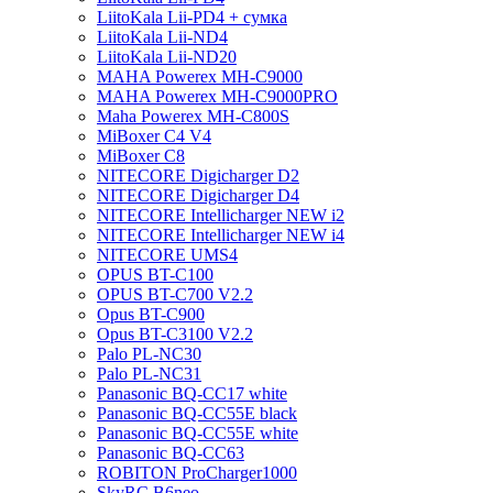
LiitoKala Lii-PD4 + сумка
LiitoKala Lii-ND4
LiitoKala Lii-ND20
MAHA Powerex MH-C9000
MAHA Powerex MH-C9000PRO
Maha Powerex MH-C800S
MiBoxer C4 V4
MiBoxer C8
NITECORE Digicharger D2
NITECORE Digicharger D4
NITECORE Intellicharger NEW i2
NITECORE Intellicharger NEW i4
NITECORE UMS4
OPUS BT-C100
OPUS BT-C700 V2.2
Opus BT-C900
Opus BT-C3100 V2.2
Palo PL-NC30
Palo PL-NC31
Panasonic BQ-CC17 white
Panasonic BQ-CC55E black
Panasonic BQ-CC55E white
Panasonic BQ-CC63
ROBITON ProCharger1000
SkyRC B6neo