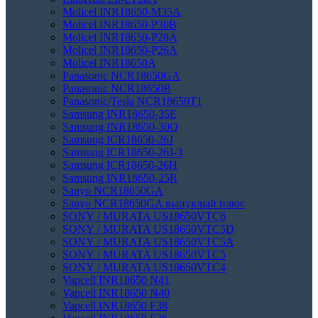
Molicel INR18650-M35A
Molicel INR18650-P30B
Molicel INR18650-P28A
Molicel INR18650-P26A
Molicel INR18650A
Panasonic NCR18650GA
Panasonic NCR18650B
Panasonic/Tesla NCR18650T1
Samsung INR18650-35E
Samsung INR18650-30Q
Samsung ICR18650-26J
Samsung ICR18650-26J-3
Samsung ICR18650-26H
Samsung INR18650-25R
Sanyo NCR18650GA
Sanyo NCR18650GA выпуклый плюс
SONY / MURATA US18650VTC6
SONY / MURATA US18650VTC5D
SONY / MURATA US18650VTC5А
SONY / MURATA US18650VTC5
SONY / MURATA US18650VTC4
Vapcell INR18650 N41
Vapcell INR18650 N40
Vapcell INR18650 F38