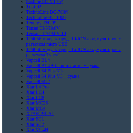
Soshine SC-V1(Fe)
TG-002
TechnoLine BC-700N
Technoline BC-1000
Tenergy TN299
Tensai TI-NI9.6V
Tensai TI-NI9.6V-10
TP4056 модуль заряда Li-ION аккумуляторов с
разъемом micro USB
TP4056 модуль заряда Li-ION аккумуляторов с
разъемом Type-C
Vapcell BL4
Vapcell BL4 + блок питания + сумка
Vapcell S4 Plus V3
Vapcell S4 Plus V3 + сумка
Vapcell SU2
Xtar L4 Pro
Xtar LC4
Xtar LC8
Xtar MC2S
Xtar MC4
XTAR PB2SL
Xtar SC1
Xtar SC2
Xtar VC4H