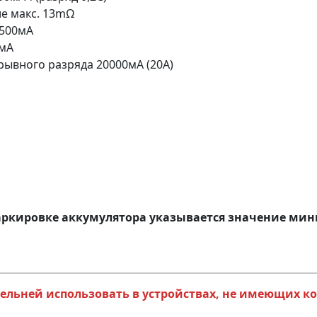
е макс. 13mΩ
1500мA
0мA
ывного разряда 20000мА (20A)
маркировке аккумулятора указывается значение ми
льней использовать в устройствах, не имеющих ко