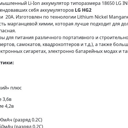
ышленный Li-Ion аккумулятор типоразмера 18650 LG I
ендовавших себя аккумуляторов
LG HG2
и 20А. Изготовлен по технологии Lithium Nickel Mangane
сть марганцевой химии, которая лучше подходит для до
пасная.
ы для питания различного портативного и строительн
ертов, самокатов, квадрокоптеров и т.д.), а также бол
ктронных сигаретах, электронно батарейных модах и так
стики:
ский» плюс
 3,6в
е 4,2в
0мАч (разряд 0.2C)
0мАч (разряд 0,2С)