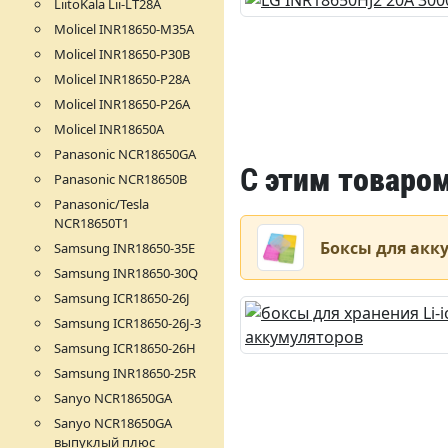
LiitoKala Lii-LT28A
Molicel INR18650-M35A
Molicel INR18650-P30B
Molicel INR18650-P28A
Molicel INR18650-P26A
Molicel INR18650A
Panasonic NCR18650GA
С
этим товаром
Panasonic NCR18650B
Panasonic/Tesla
NCR18650T1
Боксы для акк
Samsung INR18650-35E
Samsung INR18650-30Q
Samsung ICR18650-26J
Samsung ICR18650-26J-3
Samsung ICR18650-26H
Samsung INR18650-25R
Sanyo NCR18650GA
Sanyo NCR18650GA
выпуклый плюс