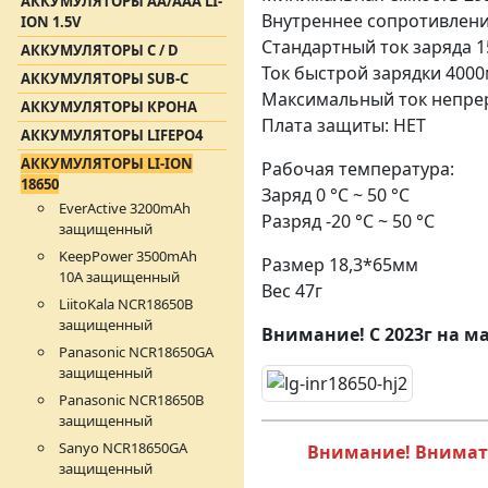
АККУМУЛЯТОРЫ АА/AAA LI-
Внутреннее сопротивлени
ION 1.5V
Стандартный ток заряда 
АККУМУЛЯТОРЫ C / D
Ток быстрой зарядки 400
АККУМУЛЯТОРЫ SUB-C
Максимальный ток непрер
АККУМУЛЯТОРЫ КРОНА
Плата защиты: НЕТ
АККУМУЛЯТОРЫ LIFEPO4
АККУМУЛЯТОРЫ LI-ION
Рабочая температура:
18650
Заряд 0 °C ~ 50 °C
EverActive 3200mAh
Разряд -20 °C ~ 50 °C
защищенный
KeepPower 3500mAh
Размер 18,3*65мм
10A защищенный
Вес 47г
LiitoKala NCR18650B
защищенный
Внимание! С 2023г на 
Panasonic NCR18650GA
защищенный
Panasonic NCR18650B
защищенный
Sanyo NCR18650GA
Внимание! Внимате
защищенный