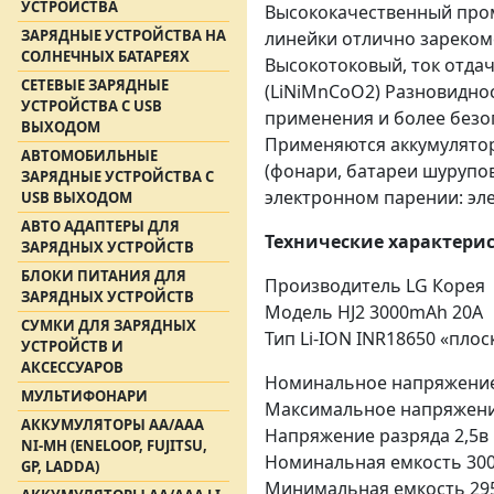
УСТРОЙСТВА
Высококачественный пром
ЗАРЯДНЫЕ УСТРОЙСТВА НА
линейки отлично зареком
СОЛНЕЧНЫХ БАТАРЕЯХ
Высокотоковый, ток отдач
СЕТЕВЫЕ ЗАРЯДНЫЕ
(LiNiMnCoO2) Разновидно
УСТРОЙСТВА С USB
применения и более безо
ВЫХОДОМ
Применяются аккумулятор
АВТОМОБИЛЬНЫЕ
(фонари, батареи шурупов
ЗАРЯДНЫЕ УСТРОЙСТВА С
электронном парении: эле
USB ВЫХОДОМ
АВТО АДАПТЕРЫ ДЛЯ
Технические характери
ЗАРЯДНЫХ УСТРОЙСТВ
БЛОКИ ПИТАНИЯ ДЛЯ
Производитель LG Корея
ЗАРЯДНЫХ УСТРОЙСТВ
Модель
HJ2 3000mAh
20A
СУМКИ ДЛЯ ЗАРЯДНЫХ
Тип Li-ION INR18650 «пло
УСТРОЙСТВ И
АКСЕССУАРОВ
Номинальное напряжение
МУЛЬТИФОНАРИ
Максимальное напряжени
АККУМУЛЯТОРЫ АА/ААА
Напряжение разряда 2,5в
NI-MH (ENELOOP, FUJITSU,
Номинальная емкость 300
GP, LADDA)
Минимальная емкость 295