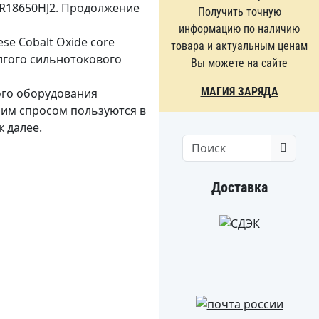
NR18650HJ2. Продолжение
Получить точную
информацию по наличию
se Cobalt Oxide core
товара и актуальным ценам
лгого сильнотокового
Вы можете на сайте
МАГИЯ ЗАРЯДА
ого оборудования
ьшим спросом пользуются в
 далее.
Search
Доставка