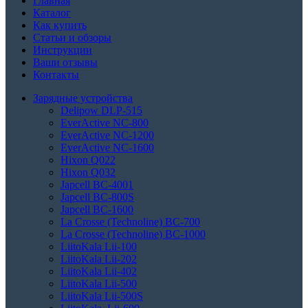
Главная
Каталог
Как купить
Статьи и обзоры
Инструкции
Ваши отзывы
Контакты
Зарядные устройства
Delipow DLP-515
EverActive NC-800
EverActive NC-1200
EverActive NC-1600
Hixon Q022
Hixon Q032
Japcell BC-4001
Japcell BC-800S
Japcell BC-1600
La Crosse (Technoline) BC-700
La Crosse (Technoline) BC-1000
LiitoKala Lii-100
LiitoKala Lii-202
LiitoKala Lii-402
LiitoKala Lii-500
LiitoKala Lii-500S