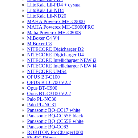
LiitoKala Lii-PD4 + сумка
LiitoKala Lii-ND4
LiitoKala Lii-ND20
MAHA Powerex MH-C9000
MAHA Powerex MH-C9000PRO
Maha Powerex MH-C800S
MiBoxer C4 V4
MiBoxer C8
NITECORE Digicharger D2
NITECORE Digicharger D4
NITECORE Intellicharger NEW i2
NITECORE Intellicharger NEW i4
NITECORE UMS4
OPUS BT-C100
OPUS BT-C700 V2.2
Opus BT-C900
Opus BT-C3100 V2.2
Palo PL-NC30
Palo PL-NC31
Panasonic BQ-CC17 white
Panasonic BQ-CC55E black
Panasonic BQ-CC55E white
Panasonic BQ-CC63
ROBITON ProCharger1000
SkyRC B6neo