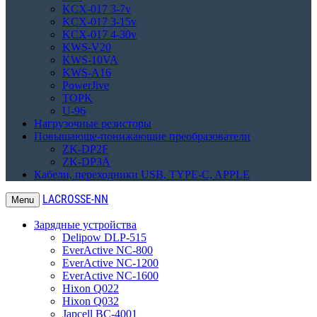
KCX-017 3-7v
KCX-017 3-15v
KCX-017 4-30v
KWS-V20
KWS-10VA
KWS-A16
PowerJive
TOPK
U-96
Нагрузочные резисторы
Повышающе-понижающие преобразователи
ZK-DP2F
ZK-DP3A
Кабели, переходники USB, TYPE-C, APPLE
LACROSSE-NN
Menu
Зарядные устройства
Delipow DLP-515
EverActive NC-800
EverActive NC-1200
EverActive NC-1600
Hixon Q022
Hixon Q032
Japcell BC-4001