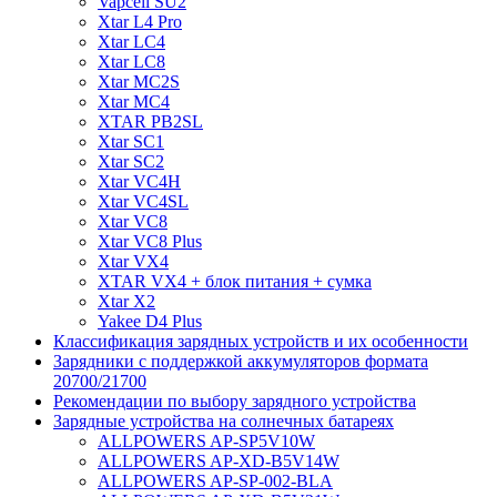
Vapcell SU2
Xtar L4 Pro
Xtar LC4
Xtar LC8
Xtar MC2S
Xtar MC4
XTAR PB2SL
Xtar SC1
Xtar SC2
Xtar VC4H
Xtar VC4SL
Xtar VC8
Xtar VC8 Plus
Xtar VX4
XTAR VX4 + блок питания + сумка
Xtar X2
Yakee D4 Plus
Классификация зарядных устройств и их особенности
Зарядники с поддержкой аккумуляторов формата
20700/21700
Рекомендации по выбору зарядного устройства
Зарядные устройства на солнечных батареях
ALLPOWERS AP-SP5V10W
ALLPOWERS AP-XD-B5V14W
ALLPOWERS AP-SP-002-BLA