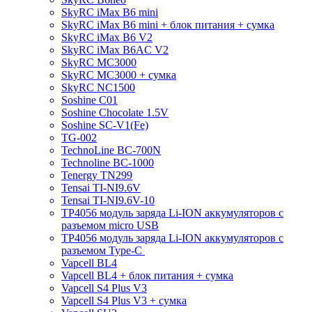
SkyRC iMax B6 mini
SkyRC iMax B6 mini + блок питания + сумка
SkyRC iMax B6 V2
SkyRC iMax B6AC V2
SkyRC MC3000
SkyRC MC3000 + сумка
SkyRC NC1500
Soshine C01
Soshine Chocolate 1.5V
Soshine SC-V1(Fe)
TG-002
TechnoLine BC-700N
Technoline BC-1000
Tenergy TN299
Tensai TI-NI9.6V
Tensai TI-NI9.6V-10
TP4056 модуль заряда Li-ION аккумуляторов с
разъемом micro USB
TP4056 модуль заряда Li-ION аккумуляторов с
разъемом Type-C
Vapcell BL4
Vapcell BL4 + блок питания + сумка
Vapcell S4 Plus V3
Vapcell S4 Plus V3 + сумка