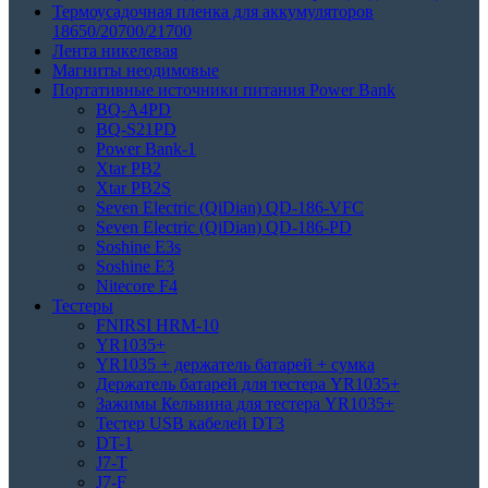
Термоусадочная пленка для аккумуляторов
18650/20700/21700
Лента никелевая
Магниты неодимовые
Портативные источники питания Power Bank
BQ-A4PD
BQ-S21PD
Power Bank-1
Xtar PB2
Xtar PB2S
Seven Electric (QiDian) QD-186-VFC
Seven Electric (QiDian) QD-186-PD
Soshine E3s
Soshine E3
Nitecore F4
Тестеры
FNIRSI HRM-10
YR1035+
YR1035 + держатель батарей + сумка
Держатель батарей для тестера YR1035+
Зажимы Кельвина для тестера YR1035+
Тестер USB кабелей DT3
DT-1
J7-T
J7-F