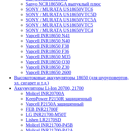
Sanyo NCR18650GA выпуклый плюс
SONY / MURATA US18650VTC6
SONY / MURATA US18650VTC5D
SONY / MURATA US18650VTC5А
SONY / MURATA US18650VTC5
SONY / MURATA US18650VTC4
Vapcell INR18650 N41
Vapcell INR18650 N40
Vapcell INR18650 F38
Vapcell INR18650 F36
Vapcell INR18650 M35
Vapcell INR18650 Q30
Vapcell INR18650 Z30
Vapcell INR18650 2600
Высокотоковые аккумуляторы 18650 (для шуруповертов,
эл. сигарет и т.д.)
Аккумуляторы Li-Ion 20700, 21700
Molicel INR20700A
KeepPower P2150R защищенный
Vapcell P2150A защищенный
FEB INR21700F
LG INR21700-M50T
Lishen LR2170SD
Molicel INR21700-P45B
Molicel INR21700-P42A