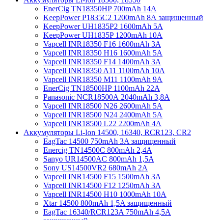
EnerCig TN18350HP 700mAh 14A
KeepPower P1835C2 1200mAh 8А защищенный
KeepPower UH1835P2 1600mAh 5А
KeepPower UH1835P 1200mAh 10А
Vapcell INR18350 F16 1600mAh 3A
Vapcell INR18350 H16 1600mAh 5A
Vapcell INR18350 F14 1400mAh 3A
Vapcell INR18350 A11 1100mAh 10A
Vapcell INR18350 M11 1100mAh 9A
EnerCig TN18500HP 1100mAh 22A
Panasonic NCR18500А 2040mAh 3,8А
Vapcell INR18500 N26 2600mAh 5А
Vapcell INR18500 N24 2400mAh 5А
Vapcell INR18500 L22 2200mAh 4А
Аккумуляторы Li-Ion 14500, 16340, RCR123, CR2
EagTac 14500 750mAh 3A защищенный
Enercig TN14500C 800mAh 2,4А
Sanyo UR14500AC 800mAh 1,5А
Sony US14500VR2 680mAh 2А
Vapcell INR14500 F15 1500mAh 3А
Vapcell INR14500 F12 1250mAh 3А
Vapcell INR14500 H10 1000mAh 10А
Xtar 14500 800mAh 1,5A защищенный
EagTac 16340/RCR123A 750mAh 4,5A