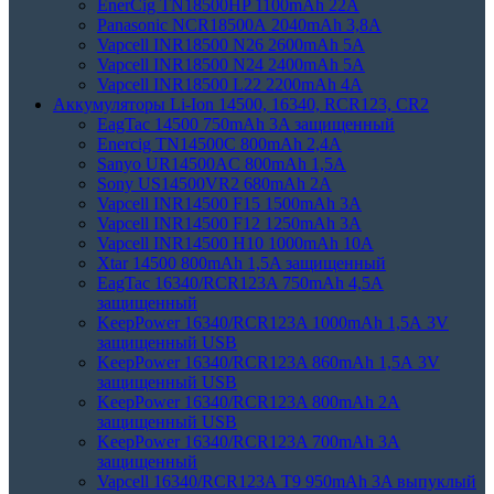
EnerCig TN18500HP 1100mAh 22A
Panasonic NCR18500А 2040mAh 3,8А
Vapcell INR18500 N26 2600mAh 5А
Vapcell INR18500 N24 2400mAh 5А
Vapcell INR18500 L22 2200mAh 4А
Аккумуляторы Li-Ion 14500, 16340, RCR123, CR2
EagTac 14500 750mAh 3A защищенный
Enercig TN14500C 800mAh 2,4А
Sanyo UR14500AC 800mAh 1,5А
Sony US14500VR2 680mAh 2А
Vapcell INR14500 F15 1500mAh 3А
Vapcell INR14500 F12 1250mAh 3А
Vapcell INR14500 H10 1000mAh 10А
Xtar 14500 800mAh 1,5A защищенный
EagTac 16340/RCR123A 750mAh 4,5A
защищенный
KeepPower 16340/RCR123A 1000mAh 1,5А 3V
защищенный USB
KeepPower 16340/RCR123A 860mAh 1,5А 3V
защищенный USB
KeepPower 16340/RCR123A 800mAh 2А
защищенный USB
KeepPower 16340/RCR123A 700mAh 3A
защищенный
Vapcell 16340/RCR123A T9 950mAh 3A выпуклый