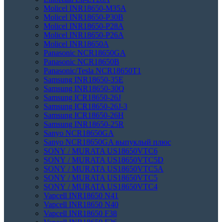
Molicel INR18650-M35A
Molicel INR18650-P30B
Molicel INR18650-P28A
Molicel INR18650-P26A
Molicel INR18650A
Panasonic NCR18650GA
Panasonic NCR18650B
Panasonic/Tesla NCR18650T1
Samsung INR18650-35E
Samsung INR18650-30Q
Samsung ICR18650-26J
Samsung ICR18650-26J-3
Samsung ICR18650-26H
Samsung INR18650-25R
Sanyo NCR18650GA
Sanyo NCR18650GA выпуклый плюс
SONY / MURATA US18650VTC6
SONY / MURATA US18650VTC5D
SONY / MURATA US18650VTC5А
SONY / MURATA US18650VTC5
SONY / MURATA US18650VTC4
Vapcell INR18650 N41
Vapcell INR18650 N40
Vapcell INR18650 F38