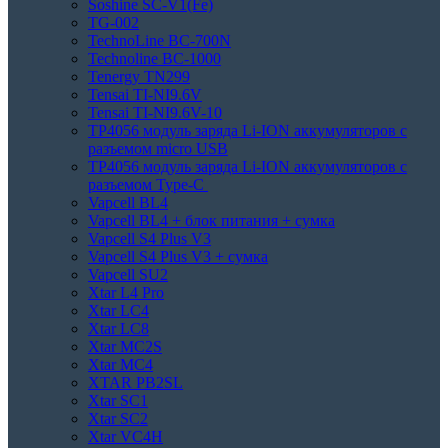
Soshine SC-V1(Fe)
TG-002
TechnoLine BC-700N
Technoline BC-1000
Tenergy TN299
Tensai TI-NI9.6V
Tensai TI-NI9.6V-10
TP4056 модуль заряда Li-ION аккумуляторов с
разъемом micro USB
TP4056 модуль заряда Li-ION аккумуляторов с
разъемом Type-C
Vapcell BL4
Vapcell BL4 + блок питания + сумка
Vapcell S4 Plus V3
Vapcell S4 Plus V3 + сумка
Vapcell SU2
Xtar L4 Pro
Xtar LC4
Xtar LC8
Xtar MC2S
Xtar MC4
XTAR PB2SL
Xtar SC1
Xtar SC2
Xtar VC4H