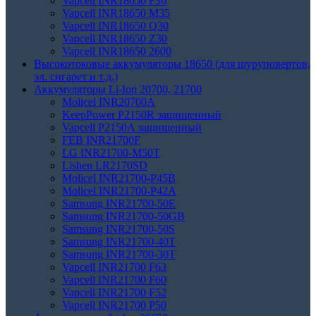
Vapcell INR18650 F36
Vapcell INR18650 M35
Vapcell INR18650 Q30
Vapcell INR18650 Z30
Vapcell INR18650 2600
Высокотоковые аккумуляторы 18650 (для шуруповертов,
эл. сигарет и т.д.)
Аккумуляторы Li-Ion 20700, 21700
Molicel INR20700A
KeepPower P2150R защищенный
Vapcell P2150A защищенный
FEB INR21700F
LG INR21700-M50T
Lishen LR2170SD
Molicel INR21700-P45B
Molicel INR21700-P42A
Samsung INR21700-50E
Samsung INR21700-50GB
Samsung INR21700-50S
Samsung INR21700-40T
Samsung INR21700-30T
Vapcell INR21700 F63
Vapcell INR21700 F60
Vapcell INR21700 F52
Vapcell INR21700 P50