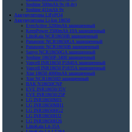
Soshine 500mAh 9v (8,4v)
Soshine 411mAh 9v
Аккумуляторы LiFePO4
Аккумуляторы Li-Ion 18650
EverActive 3200mAh защищенный
KeepPower 3500mAh 10A защищенный
LiitoKala NCR18650B защищенный
Panasonic NCR18650GA защищенный
Panasonic NCR18650B защищенный
Sanyo NCR18650GA защищенный
Soshine 18650P-3400 защищенный
Vapcell INR18650 P1840A защищенный
Vapcell INR18650 P1835A защищенный
Xtar 18650 4000mAh защищенный
Xtar NCR18650D защищенный
BAK N18650CNP
EVE INR18650/35V
EVE INR18650/25P
LG INR18650MJ1
LG INR18650MH1
LG INR18650HG2
LG INR18650HJ2
LG INR18650H26
LiitoKala Lii-35A
LiitoKala Lii-LT28A