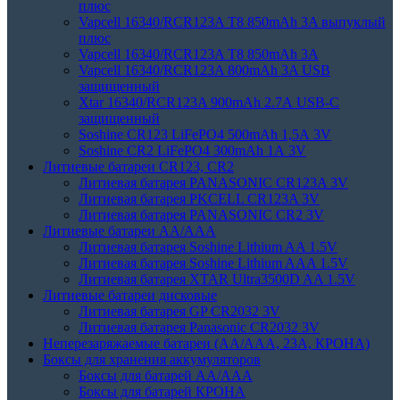
плюс
Vapcell 16340/RCR123A T8 850mAh 3A выпуклый
плюс
Vapcell 16340/RCR123A T8 850mAh 3A
Vapcell 16340/RCR123A 800mAh 3A USB
защищенный
Xtar 16340/RCR123A 900mAh 2.7А USB-C
защищенный
Soshine CR123 LiFePO4 500mAh 1,5А 3V
Soshine CR2 LiFePO4 300mAh 1А 3V
Литиевые батареи CR123, CR2
Литиевая батарея PANASONIC CR123A 3V
Литиевая батарея PKCELL CR123A 3V
Литиевая батарея PANASONIC CR2 3V
Литиевые батареи АА/ААА
Литиевая батарея Soshine Lithium AA 1.5V
Литиевая батарея Soshine Lithium AAA 1.5V
Литиевая батарея XTAR Ultra3500D AA 1.5V
Литиевые батареи дисковые
Литиевая батарея GP CR2032 3V
Литиевая батарея Panasonic CR2032 3V
Неперезаряжаемые батареи (АА/ААА, 23A, КРОНА)
Боксы для хранения аккумуляторов
Боксы для батарей АА/ААА
Боксы для батарей КРОНА