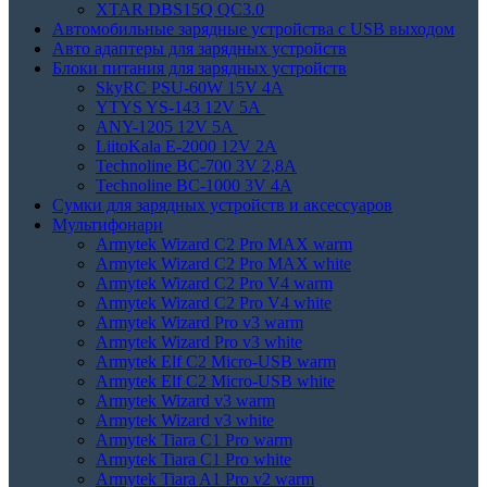
XTAR DBS15Q QC3.0
Автомобильные зарядные устройства с USB выходом
Авто адаптеры для зарядных устройств
Блоки питания для зарядных устройств
SkyRC PSU-60W 15V 4A
YTYS YS-143 12V 5A
ANY-1205 12V 5A
LiitoKala E-2000 12V 2A
Technoline BC-700 3V 2,8A
Technoline BC-1000 3V 4A
Сумки для зарядных устройств и аксессуаров
Мультифонари
Armytek Wizard C2 Pro MAX warm
Armytek Wizard C2 Pro MAX white
Armytek Wizard C2 Pro V4 warm
Armytek Wizard C2 Pro V4 white
Armytek Wizard Pro v3 warm
Armytek Wizard Pro v3 white
Armytek Elf C2 Micro-USB warm
Armytek Elf C2 Micro-USB white
Armytek Wizard v3 warm
Armytek Wizard v3 white
Armytek Tiara C1 Pro warm
Armytek Tiara C1 Pro white
Armytek Tiara A1 Pro v2 warm