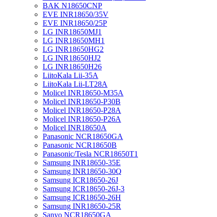
BAK N18650CNP
EVE INR18650/35V
EVE INR18650/25P
LG INR18650MJ1
LG INR18650MH1
LG INR18650HG2
LG INR18650HJ2
LG INR18650H26
LiitoKala Lii-35A
LiitoKala Lii-LT28A
Molicel INR18650-M35A
Molicel INR18650-P30B
Molicel INR18650-P28A
Molicel INR18650-P26A
Molicel INR18650A
Panasonic NCR18650GA
Panasonic NCR18650B
Panasonic/Tesla NCR18650T1
Samsung INR18650-35E
Samsung INR18650-30Q
Samsung ICR18650-26J
Samsung ICR18650-26J-3
Samsung ICR18650-26H
Samsung INR18650-25R
Sanyo NCR18650GA