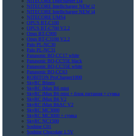
NITECORE Digicharger D4
NITECORE Intellicharger NEW i2
NITECORE Intellicharger NEW i4
NITECORE UMS4
OPUS BT-C100
OPUS BT-C700 V2.2
Opus BT-C900
Opus BT-C3100 V2.2
Palo PL-NC30
Palo PL-NC31
Panasonic BQ-CC17 white
Panasonic BQ-CC55E black
Panasonic BQ-CC55E white
Panasonic BQ-CC63
ROBITON ProCharger1000
SkyRC B6neo
SkyRC iMax B6 mini
SkyRC iMax B6 mini + блок питания + сумка
SkyRC iMax B6 V2
SkyRC iMax B6AC V2
SkyRC MC3000
SkyRC MC3000 + сумка
SkyRC NC1500
Soshine C01
Soshine Chocolate 1.5V