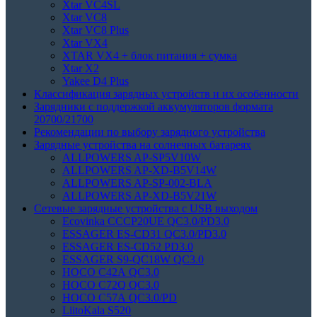
Xtar VC4SL
Xtar VC8
Xtar VC8 Plus
Xtar VX4
XTAR VX4 + блок питания + сумка
Xtar X2
Yakee D4 Plus
Классификация зарядных устройств и их особенности
Зарядники с поддержкой аккумуляторов формата
20700/21700
Рекомендации по выбору зарядного устройства
Зарядные устройства на солнечных батареях
ALLPOWERS AP-SP5V10W
ALLPOWERS AP-XD-B5V14W
ALLPOWERS AP-SP-002-BLA
ALLPOWERS AP-XD-B5V21W
Сетевые зарядные устройства с USB выходом
Ecovinka CCCP20UE QC3.0/PD3.0
ESSAGER ES-CD31 QC3.0/PD3.0
ESSAGER ES-CD52 PD3.0
ESSAGER S9-QC18W QC3.0
HOCO C42A QC3.0
HOCO C72Q QC3.0
HOCO C57A QC3.0/PD
LiitoKala S520