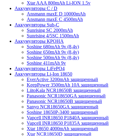
Xtar AAA 800mAh Li-ION 1.5v
Аккумуляторы C / D
Ansmann maxE D 10000mAh
Ansmann maxE С 4500mAh
Аккумуляторы Sub-C
Sunrising SC 2000mAh
Sunrising 4/5SC 1500mAh
Аккумуляторы КРОНА
Soshine 680mAh 9v (8,4v)
Soshine 650mAh 9v (8,4v)
Soshine 500mAh 9v (8,4v)
Soshine 411mAh 9v
Аккумуляторы LiFePO4
Аккумуляторы Li-Ion 18650
EverActive 3200mAh защищенный
KeepPower 3500mAh 10A защищенный
LiitoKala NCR18650B защищенный
Panasonic NCR18650GA защищенный
Panasonic NCR18650B защищенный
Sanyo NCR18650GA защищенный
Soshine 18650P-3400 защищенный
Vapcell INR18650 P1840A защищенный
Vapcell INR18650 P1835A защищенный
Xtar 18650 4000mAh защищенный
Xtar NCR18650D защищенный