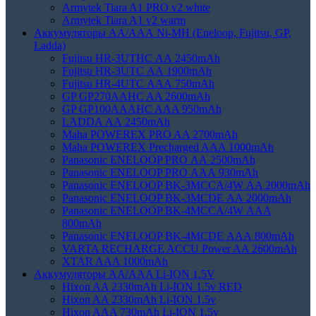
Armytek Tiara A1 PRO v2 white
Armytek Tiara A1 v2 warm
Аккумуляторы АА/ААА Ni-MH (Eneloop, Fujitsu, GP,
Ladda)
Fujitsu HR-3UTHC АА 2450mAh
Fujitsu HR-3UTC АА 1900mAh
Fujitsu HR-4UTC АAА 750mAh
GP GP270AAHC AA 2600mAh
GP GP100AAAHC AAA 950mAh
LADDA АА 2450mAh
Maha POWEREX PRO AA 2700mAh
Maha POWEREX Precharged AAA 1000mAh
Panasonic ENELOOP PRO АА 2500mAh
Panasonic ENELOOP PRO АAА 930mAh
Panasonic ENELOOP BK-3MCCA/4W АA 2000mAh
Panasonic ENELOOP BK-3MCDE АА 2000mAh
Panasonic ENELOOP BK-4MCCA/4W ААA
800mAh
Panasonic ENELOOP BK-4MCDE АAА 800mAh
VARTA RECHARGE ACCU Power AA 2600mAh
XTAR AAA 1000mAh
Аккумуляторы АА/AAA Li-ION 1.5V
Hixon AA 2330mAh Li-ION 1.5v RED
Hixon AA 2330mAh Li-ION 1.5v
Hixon AAA 730mAh Li-ION 1.5v