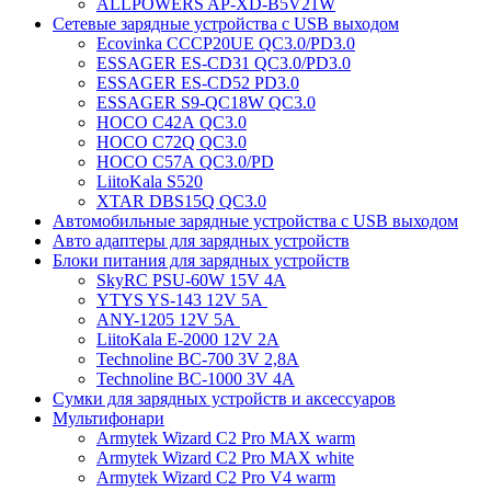
ALLPOWERS AP-XD-B5V21W
Сетевые зарядные устройства с USB выходом
Ecovinka CCCP20UE QC3.0/PD3.0
ESSAGER ES-CD31 QC3.0/PD3.0
ESSAGER ES-CD52 PD3.0
ESSAGER S9-QC18W QC3.0
HOCO C42A QC3.0
HOCO C72Q QC3.0
HOCO C57A QC3.0/PD
LiitoKala S520
XTAR DBS15Q QC3.0
Автомобильные зарядные устройства с USB выходом
Авто адаптеры для зарядных устройств
Блоки питания для зарядных устройств
SkyRC PSU-60W 15V 4A
YTYS YS-143 12V 5A
ANY-1205 12V 5A
LiitoKala E-2000 12V 2A
Technoline BC-700 3V 2,8A
Technoline BC-1000 3V 4A
Сумки для зарядных устройств и аксессуаров
Мультифонари
Armytek Wizard C2 Pro MAX warm
Armytek Wizard C2 Pro MAX white
Armytek Wizard C2 Pro V4 warm