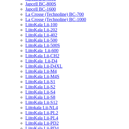
Japcell BC-800S
Japcell BC-1600
La Crosse (Technoline) BC-700
La Crosse (Technoline) BC-1000
LiitoKala Lii-100
LiitoKala Lii-202
LiitoKala Lii-402
LiitoKala Lii-500
LiitoKala Lii-500S
LiitoKala Lii-600
LiitoKala Lii-CH2
LiitoKala Lii-D4
LiitoKala Lii-D4XL
LiitoKala Lii-M4
LiitoKala Lii-M4S
LiitoKala Lii-S1
LiitoKala Lii-S2
LiitoKala Lii-S4
LiitoKala Lii-S8
LiitoKala Lii-S12
Liitokala Lii-NL4
LiitoKala Lii-PL2
LiitoKala Lii-PL4
LiitoKala Lii-PD2
LiitoKala Lii-PD4