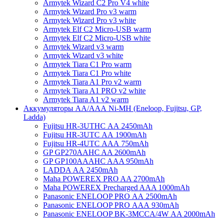
Armytek Wizard C2 Pro V4 white
Armytek Wizard Pro v3 warm
Armytek Wizard Pro v3 white
Armytek Elf C2 Micro-USB warm
Armytek Elf C2 Micro-USB white
Armytek Wizard v3 warm
Armytek Wizard v3 white
Armytek Tiara C1 Pro warm
Armytek Tiara C1 Pro white
Armytek Tiara A1 Pro v2 warm
Armytek Tiara A1 PRO v2 white
Armytek Tiara A1 v2 warm
Аккумуляторы АА/ААА Ni-MH (Eneloop, Fujitsu, GP,
Ladda)
Fujitsu HR-3UTHC АА 2450mAh
Fujitsu HR-3UTC АА 1900mAh
Fujitsu HR-4UTC АAА 750mAh
GP GP270AAHC AA 2600mAh
GP GP100AAAHC AAA 950mAh
LADDA АА 2450mAh
Maha POWEREX PRO AA 2700mAh
Maha POWEREX Precharged AAA 1000mAh
Panasonic ENELOOP PRO АА 2500mAh
Panasonic ENELOOP PRO АAА 930mAh
Panasonic ENELOOP BK-3MCCA/4W АA 2000mAh