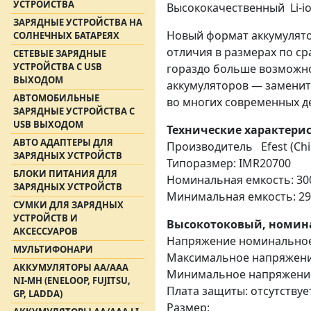
УСТРОЙСТВА
Высококачественный Li-i
ЗАРЯДНЫЕ УСТРОЙСТВА НА
Новый формат аккумулято
СОЛНЕЧНЫХ БАТАРЕЯХ
отличия в размерах по ср
СЕТЕВЫЕ ЗАРЯДНЫЕ
УСТРОЙСТВА С USB
гораздо больше возможно
ВЫХОДОМ
аккумуляторов — заменить
АВТОМОБИЛЬНЫЕ
во многих современных д
ЗАРЯДНЫЕ УСТРОЙСТВА С
USB ВЫХОДОМ
Технические характери
АВТО АДАПТЕРЫ ДЛЯ
Производитель Efest (Chi
ЗАРЯДНЫХ УСТРОЙСТВ
Типоразмер: IMR20700
БЛОКИ ПИТАНИЯ ДЛЯ
Номинальная емкость: 3
ЗАРЯДНЫХ УСТРОЙСТВ
Минимальная емкость: 2
СУМКИ ДЛЯ ЗАРЯДНЫХ
УСТРОЙСТВ И
Высокотоковый, номина
АКСЕССУАРОВ
Напряжение номинальное:
МУЛЬТИФОНАРИ
Максимальное напряжен
АККУМУЛЯТОРЫ АА/ААА
Минимальное напряжени
NI-MH (ENELOOP, FUJITSU,
Плата защиты: отсутствуе
GP, LADDA)
Размер: