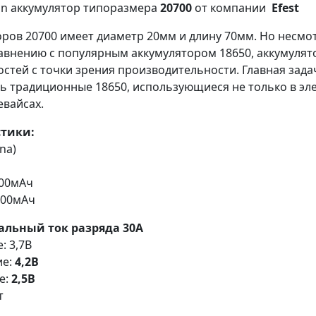
on аккумулятор типоразмера
20700
от компании
Efest
ров 20700 имеет диаметр 20мм и длину 70мм. Но несмо
авнению с популярным аккумулятором 18650, аккумулят
стей с точки зрения производительности. Главная зад
 традиционные 18650, использующиеся не только в эле
евайсах.
стики:
na)
000мАч
900мАч
льный ток разряда 30А
 3,7В
ие:
4,2В
е:
2,5В
т