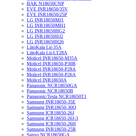
BAK N18650CNP
EVE INR18650/35V
EVE INR18650/25P
LG INR18650MJ1
LG INR18650MH1
LG INR18650HG2
LG INR18650HJ2
LG INR18650H26
LiitoKala Lii-35A
LiitoKala Lii-LT28A
Molicel INR18650-M35A
Molicel INR18650-P30B
Molicel INR18650-P28A
Molicel INR18650-P26A
Molicel INR18650A
Panasonic NCR18650GA
Panasonic NCR18650B
Panasonic/Tesla NCR18650T1
Samsung INR18650-35E
Samsung INR18650-30Q
Samsung ICR18650-26J
Samsung ICR18650-26J-3
Samsung ICR18650-26H
Samsung INR18650-25R
Sanyo NCR18650GA