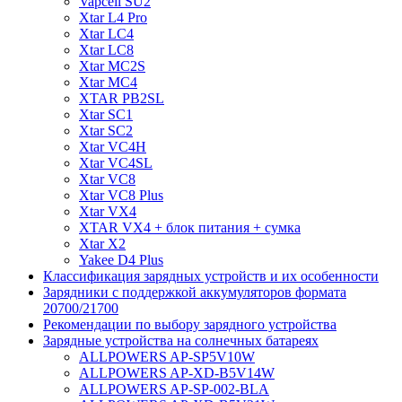
Vapcell SU2
Xtar L4 Pro
Xtar LC4
Xtar LC8
Xtar MC2S
Xtar MC4
XTAR PB2SL
Xtar SC1
Xtar SC2
Xtar VC4H
Xtar VC4SL
Xtar VC8
Xtar VC8 Plus
Xtar VX4
XTAR VX4 + блок питания + сумка
Xtar X2
Yakee D4 Plus
Классификация зарядных устройств и их особенности
Зарядники с поддержкой аккумуляторов формата
20700/21700
Рекомендации по выбору зарядного устройства
Зарядные устройства на солнечных батареях
ALLPOWERS AP-SP5V10W
ALLPOWERS AP-XD-B5V14W
ALLPOWERS AP-SP-002-BLA