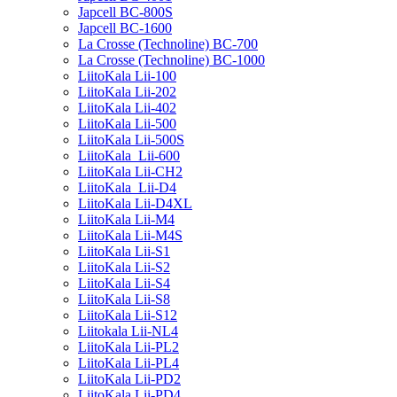
Japcell BC-800S
Japcell BC-1600
La Crosse (Technoline) BC-700
La Crosse (Technoline) BC-1000
LiitoKala Lii-100
LiitoKala Lii-202
LiitoKala Lii-402
LiitoKala Lii-500
LiitoKala Lii-500S
LiitoKala Lii-600
LiitoKala Lii-CH2
LiitoKala Lii-D4
LiitoKala Lii-D4XL
LiitoKala Lii-M4
LiitoKala Lii-M4S
LiitoKala Lii-S1
LiitoKala Lii-S2
LiitoKala Lii-S4
LiitoKala Lii-S8
LiitoKala Lii-S12
Liitokala Lii-NL4
LiitoKala Lii-PL2
LiitoKala Lii-PL4
LiitoKala Lii-PD2
LiitoKala Lii-PD4