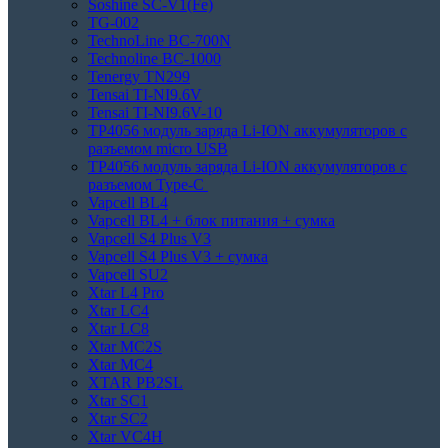
Soshine SC-V1(Fe)
TG-002
TechnoLine BC-700N
Technoline BC-1000
Tenergy TN299
Tensai TI-NI9.6V
Tensai TI-NI9.6V-10
TP4056 модуль заряда Li-ION аккумуляторов с
разъемом micro USB
TP4056 модуль заряда Li-ION аккумуляторов с
разъемом Type-C
Vapcell BL4
Vapcell BL4 + блок питания + сумка
Vapcell S4 Plus V3
Vapcell S4 Plus V3 + сумка
Vapcell SU2
Xtar L4 Pro
Xtar LC4
Xtar LC8
Xtar MC2S
Xtar MC4
XTAR PB2SL
Xtar SC1
Xtar SC2
Xtar VC4H