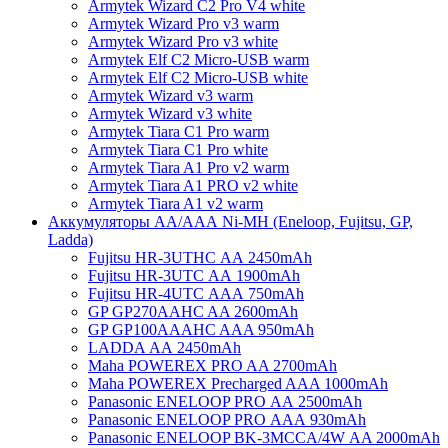
Armytek Wizard C2 Pro V4 white
Armytek Wizard Pro v3 warm
Armytek Wizard Pro v3 white
Armytek Elf C2 Micro-USB warm
Armytek Elf C2 Micro-USB white
Armytek Wizard v3 warm
Armytek Wizard v3 white
Armytek Tiara C1 Pro warm
Armytek Tiara C1 Pro white
Armytek Tiara A1 Pro v2 warm
Armytek Tiara A1 PRO v2 white
Armytek Tiara A1 v2 warm
Аккумуляторы АА/ААА Ni-MH (Eneloop, Fujitsu, GP,
Ladda)
Fujitsu HR-3UTHC АА 2450mAh
Fujitsu HR-3UTC АА 1900mAh
Fujitsu HR-4UTC АAА 750mAh
GP GP270AAHC AA 2600mAh
GP GP100AAAHC AAA 950mAh
LADDA АА 2450mAh
Maha POWEREX PRO AA 2700mAh
Maha POWEREX Precharged AAA 1000mAh
Panasonic ENELOOP PRO АА 2500mAh
Panasonic ENELOOP PRO АAА 930mAh
Panasonic ENELOOP BK-3MCCA/4W АA 2000mAh