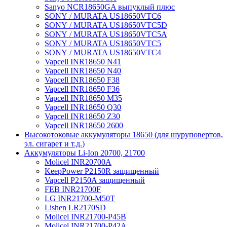
Sanyo NCR18650GA выпуклый плюс
SONY / MURATA US18650VTC6
SONY / MURATA US18650VTC5D
SONY / MURATA US18650VTC5А
SONY / MURATA US18650VTC5
SONY / MURATA US18650VTC4
Vapcell INR18650 N41
Vapcell INR18650 N40
Vapcell INR18650 F38
Vapcell INR18650 F36
Vapcell INR18650 M35
Vapcell INR18650 Q30
Vapcell INR18650 Z30
Vapcell INR18650 2600
Высокотоковые аккумуляторы 18650 (для шуруповертов,
эл. сигарет и т.д.)
Аккумуляторы Li-Ion 20700, 21700
Molicel INR20700A
KeepPower P2150R защищенный
Vapcell P2150A защищенный
FEB INR21700F
LG INR21700-M50T
Lishen LR2170SD
Molicel INR21700-P45B
Molicel INR21700-P42A