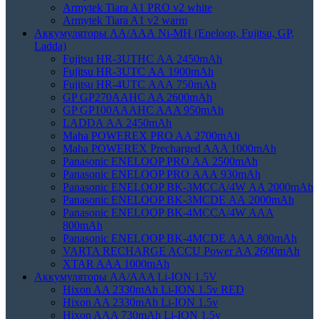
Armytek Tiara A1 PRO v2 white
Armytek Tiara A1 v2 warm
Аккумуляторы АА/ААА Ni-MH (Eneloop, Fujitsu, GP,
Ladda)
Fujitsu HR-3UTHC АА 2450mAh
Fujitsu HR-3UTC АА 1900mAh
Fujitsu HR-4UTC АAА 750mAh
GP GP270AAHC AA 2600mAh
GP GP100AAAHC AAA 950mAh
LADDA АА 2450mAh
Maha POWEREX PRO AA 2700mAh
Maha POWEREX Precharged AAA 1000mAh
Panasonic ENELOOP PRO АА 2500mAh
Panasonic ENELOOP PRO АAА 930mAh
Panasonic ENELOOP BK-3MCCA/4W АA 2000mAh
Panasonic ENELOOP BK-3MCDE АА 2000mAh
Panasonic ENELOOP BK-4MCCA/4W ААA
800mAh
Panasonic ENELOOP BK-4MCDE АAА 800mAh
VARTA RECHARGE ACCU Power AA 2600mAh
XTAR AAA 1000mAh
Аккумуляторы АА/AAA Li-ION 1.5V
Hixon AA 2330mAh Li-ION 1.5v RED
Hixon AA 2330mAh Li-ION 1.5v
Hixon AAA 730mAh Li-ION 1.5v