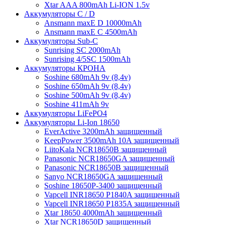
Xtar AAA 800mAh Li-ION 1.5v
Аккумуляторы C / D
Ansmann maxE D 10000mAh
Ansmann maxE С 4500mAh
Аккумуляторы Sub-C
Sunrising SC 2000mAh
Sunrising 4/5SC 1500mAh
Аккумуляторы КРОНА
Soshine 680mAh 9v (8,4v)
Soshine 650mAh 9v (8,4v)
Soshine 500mAh 9v (8,4v)
Soshine 411mAh 9v
Аккумуляторы LiFePO4
Аккумуляторы Li-Ion 18650
EverActive 3200mAh защищенный
KeepPower 3500mAh 10A защищенный
LiitoKala NCR18650B защищенный
Panasonic NCR18650GA защищенный
Panasonic NCR18650B защищенный
Sanyo NCR18650GA защищенный
Soshine 18650P-3400 защищенный
Vapcell INR18650 P1840A защищенный
Vapcell INR18650 P1835A защищенный
Xtar 18650 4000mAh защищенный
Xtar NCR18650D защищенный