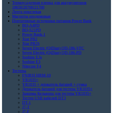
Термоусадочная пленка для аккумуляторов
18650/20700/21700
Лента никелевая
Магниты неодимовые
Портативные источники питания Power Bank
BQ-A4PD
BQ-S21PD
Power Bank-1
Xtar PB2
Xtar PB2S
Seven Electric (QiDian) QD-186-VFC
Seven Electric (QiDian) QD-186-PD
Soshine E3s
Soshine E3
Nitecore F4
Тестеры
FNIRSI HRM-10
YR1035+
YR1035 + держатель батарей + сумка
Держатель батарей для тестера YR1035+
Зажимы Кельвина для тестера YR1035+
Тестер USB кабелей DT3
DT-1
J7-T
J7-F