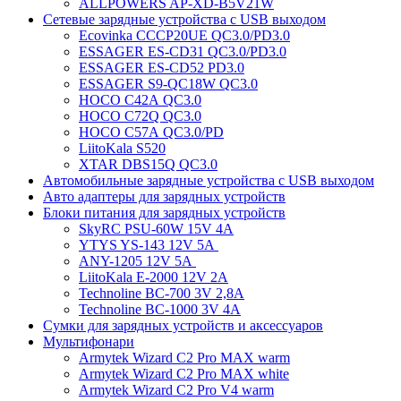
ALLPOWERS AP-XD-B5V21W
Сетевые зарядные устройства с USB выходом
Ecovinka CCCP20UE QC3.0/PD3.0
ESSAGER ES-CD31 QC3.0/PD3.0
ESSAGER ES-CD52 PD3.0
ESSAGER S9-QC18W QC3.0
HOCO C42A QC3.0
HOCO C72Q QC3.0
HOCO C57A QC3.0/PD
LiitoKala S520
XTAR DBS15Q QC3.0
Автомобильные зарядные устройства с USB выходом
Авто адаптеры для зарядных устройств
Блоки питания для зарядных устройств
SkyRC PSU-60W 15V 4A
YTYS YS-143 12V 5A
ANY-1205 12V 5A
LiitoKala E-2000 12V 2A
Technoline BC-700 3V 2,8A
Technoline BC-1000 3V 4A
Сумки для зарядных устройств и аксессуаров
Мультифонари
Armytek Wizard C2 Pro MAX warm
Armytek Wizard C2 Pro MAX white
Armytek Wizard C2 Pro V4 warm