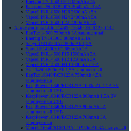
EnerCig TN18500HP 1100mAh 22A
Panasonic NCR18500А 2040mAh 3,8А
Vapcell INR18500 N26 2600mAh 5А
Vapcell INR18500 N24 2400mAh 5А
Vapcell INR18500 L22 2200mAh 4А
Аккумуляторы Li-Ion 14500, 16340, RCR123, CR2
EagTac 14500 750mAh 3A защищенный
Enercig TN14500C 800mAh 2,4А
Sanyo UR14500AC 800mAh 1,5А
Sony US14500VR2 680mAh 2А
Vapcell INR14500 F15 1500mAh 3А
Vapcell INR14500 F12 1250mAh 3А
Vapcell INR14500 H10 1000mAh 10А
Xtar 14500 800mAh 1,5A защищенный
EagTac 16340/RCR123A 750mAh 4,5A
защищенный
KeepPower 16340/RCR123A 1000mAh 1,5А 3V
защищенный USB
KeepPower 16340/RCR123A 860mAh 1,5А 3V
защищенный USB
KeepPower 16340/RCR123A 800mAh 2А
защищенный USB
KeepPower 16340/RCR123A 700mAh 3A
защищенный
Vapcell 16340/RCR123A T9 950mAh 3A выпуклый