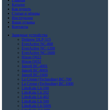
Главная
Каталог
Как купить
Статьи и обзоры
Инструкции
Ваши отзывы
Контакты
Зарядные устройства
Delipow DLP-515
EverActive NC-800
EverActive NC-1200
EverActive NC-1600
Hixon Q022
Hixon Q032
Japcell BC-4001
Japcell BC-800S
Japcell BC-1600
La Crosse (Technoline) BC-700
La Crosse (Technoline) BC-1000
LiitoKala Lii-100
LiitoKala Lii-202
LiitoKala Lii-402
LiitoKala Lii-500
LiitoKala Lii-500S