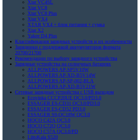
Xtar VC4SL
Xtar VC8
Xtar VC8 Plus
Xtar VX4
XTAR VX4 + блок питания + сумка
Xtar X2
Yakee D4 Plus
Классификация зарядных устройств и их особенности
Зарядники с поддержкой аккумуляторов формата
20700/21700
Рекомендации по выбору зарядного устройства
Зарядные устройства на солнечных батареях
ALLPOWERS AP-SP5V10W
ALLPOWERS AP-XD-B5V14W
ALLPOWERS AP-SP-002-BLA
ALLPOWERS AP-XD-B5V21W
Сетевые зарядные устройства с USB выходом
Ecovinka CCCP20UE QC3.0/PD3.0
ESSAGER ES-CD31 QC3.0/PD3.0
ESSAGER ES-CD52 PD3.0
ESSAGER S9-QC18W QC3.0
HOCO C42A QC3.0
HOCO C72Q QC3.0
HOCO C57A QC3.0/PD
LiitoKala S520