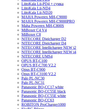
LiitoKala Lii-PD4 + сумка
LiitoKala Lii-ND4
LiitoKala Lii-ND20
MAHA Powerex MH-C9000
MAHA Powerex MH-C9000PRO
Maha Powerex MH-C800S
MiBoxer C4 V4
MiBoxer C8
NITECORE Digicharger D2
NITECORE Digicharger D4
NITECORE Intellicharger NEW i2
NITECORE Intellicharger NEW i4
NITECORE UMS4
OPUS BT-C100
OPUS BT-C700 V2.2
Opus BT-C900
Opus BT-C3100 V2.2
Palo PL-NC30
Palo PL-NC31
Panasonic BQ-CC17 white
Panasonic BQ-CC55E black
Panasonic BQ-CC55E white
Panasonic BQ-CC63
ROBITON ProCharger1000
SkyRC B6neo