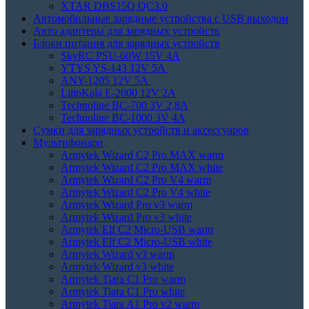
XTAR DBS15Q QC3.0
Автомобильные зарядные устройства с USB выходом
Авто адаптеры для зарядных устройств
Блоки питания для зарядных устройств
SkyRC PSU-60W 15V 4A
YTYS YS-143 12V 5A
ANY-1205 12V 5A
LiitoKala E-2000 12V 2A
Technoline BC-700 3V 2,8A
Technoline BC-1000 3V 4A
Сумки для зарядных устройств и аксессуаров
Мультифонари
Armytek Wizard C2 Pro MAX warm
Armytek Wizard C2 Pro MAX white
Armytek Wizard C2 Pro V4 warm
Armytek Wizard C2 Pro V4 white
Armytek Wizard Pro v3 warm
Armytek Wizard Pro v3 white
Armytek Elf C2 Micro-USB warm
Armytek Elf C2 Micro-USB white
Armytek Wizard v3 warm
Armytek Wizard v3 white
Armytek Tiara C1 Pro warm
Armytek Tiara C1 Pro white
Armytek Tiara A1 Pro v2 warm