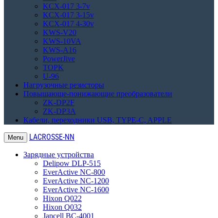
KCX-017 3-7v
KCX-017 3-15v
KCX-017 4-30v
KWS-V20
KWS-10VA
KWS-A16
PowerJive
TOPK
U-96
Нагрузочные резисторы
Повышающе-понижающие преобразователи
ZK-DP2F
ZK-DP3A
Кабели, переходники USB, TYPE-C, APPLE
LACROSSE-NN
Menu
Зарядные устройства
Delipow DLP-515
EverActive NC-800
EverActive NC-1200
EverActive NC-1600
Hixon Q022
Hixon Q032
Japcell BC-4001