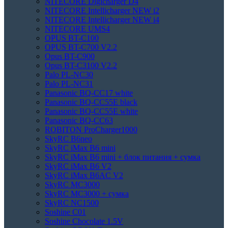
NITECORE Digicharger D4
NITECORE Intellicharger NEW i2
NITECORE Intellicharger NEW i4
NITECORE UMS4
OPUS BT-C100
OPUS BT-C700 V2.2
Opus BT-C900
Opus BT-C3100 V2.2
Palo PL-NC30
Palo PL-NC31
Panasonic BQ-CC17 white
Panasonic BQ-CC55E black
Panasonic BQ-CC55E white
Panasonic BQ-CC63
ROBITON ProCharger1000
SkyRC B6neo
SkyRC iMax B6 mini
SkyRC iMax B6 mini + блок питания + сумка
SkyRC iMax B6 V2
SkyRC iMax B6AC V2
SkyRC MC3000
SkyRC MC3000 + сумка
SkyRC NC1500
Soshine C01
Soshine Chocolate 1.5V