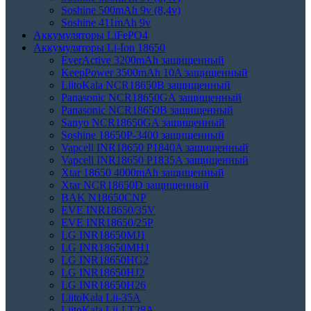
Soshine 500mAh 9v (8,4v)
Soshine 411mAh 9v
Аккумуляторы LiFePO4
Аккумуляторы Li-Ion 18650
EverActive 3200mAh защищенный
KeepPower 3500mAh 10A защищенный
LiitoKala NCR18650B защищенный
Panasonic NCR18650GA защищенный
Panasonic NCR18650B защищенный
Sanyo NCR18650GA защищенный
Soshine 18650P-3400 защищенный
Vapcell INR18650 P1840A защищенный
Vapcell INR18650 P1835A защищенный
Xtar 18650 4000mAh защищенный
Xtar NCR18650D защищенный
BAK N18650CNP
EVE INR18650/35V
EVE INR18650/25P
LG INR18650MJ1
LG INR18650MH1
LG INR18650HG2
LG INR18650HJ2
LG INR18650H26
LiitoKala Lii-35A
LiitoKala Lii-LT28A