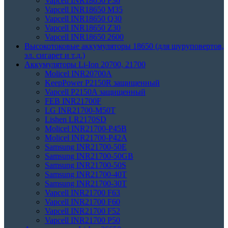
Vapcell INR18650 F36
Vapcell INR18650 M35
Vapcell INR18650 Q30
Vapcell INR18650 Z30
Vapcell INR18650 2600
Высокотоковые аккумуляторы 18650 (для шуруповертов,
эл. сигарет и т.д.)
Аккумуляторы Li-Ion 20700, 21700
Molicel INR20700A
KeepPower P2150R защищенный
Vapcell P2150A защищенный
FEB INR21700F
LG INR21700-M50T
Lishen LR2170SD
Molicel INR21700-P45B
Molicel INR21700-P42A
Samsung INR21700-50E
Samsung INR21700-50GB
Samsung INR21700-50S
Samsung INR21700-40T
Samsung INR21700-30T
Vapcell INR21700 F63
Vapcell INR21700 F60
Vapcell INR21700 F52
Vapcell INR21700 P50