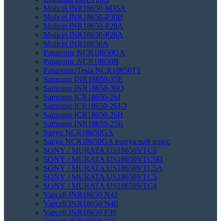
Molicel INR18650-M35A
Molicel INR18650-P30B
Molicel INR18650-P28A
Molicel INR18650-P26A
Molicel INR18650A
Panasonic NCR18650GA
Panasonic NCR18650B
Panasonic/Tesla NCR18650T1
Samsung INR18650-35E
Samsung INR18650-30Q
Samsung ICR18650-26J
Samsung ICR18650-26J-3
Samsung ICR18650-26H
Samsung INR18650-25R
Sanyo NCR18650GA
Sanyo NCR18650GA выпуклый плюс
SONY / MURATA US18650VTC6
SONY / MURATA US18650VTC5D
SONY / MURATA US18650VTC5А
SONY / MURATA US18650VTC5
SONY / MURATA US18650VTC4
Vapcell INR18650 N41
Vapcell INR18650 N40
Vapcell INR18650 F38