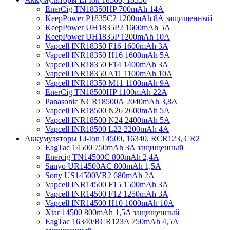
EnerCig TN18350HP 700mAh 14A
KeepPower P1835C2 1200mAh 8А защищенный
KeepPower UH1835P2 1600mAh 5А
KeepPower UH1835P 1200mAh 10А
Vapcell INR18350 F16 1600mAh 3A
Vapcell INR18350 H16 1600mAh 5A
Vapcell INR18350 F14 1400mAh 3A
Vapcell INR18350 A11 1100mAh 10A
Vapcell INR18350 M11 1100mAh 9A
EnerCig TN18500HP 1100mAh 22A
Panasonic NCR18500А 2040mAh 3,8А
Vapcell INR18500 N26 2600mAh 5А
Vapcell INR18500 N24 2400mAh 5А
Vapcell INR18500 L22 2200mAh 4А
Аккумуляторы Li-Ion 14500, 16340, RCR123, CR2
EagTac 14500 750mAh 3A защищенный
Enercig TN14500C 800mAh 2,4А
Sanyo UR14500AC 800mAh 1,5А
Sony US14500VR2 680mAh 2А
Vapcell INR14500 F15 1500mAh 3А
Vapcell INR14500 F12 1250mAh 3А
Vapcell INR14500 H10 1000mAh 10А
Xtar 14500 800mAh 1,5A защищенный
EagTac 16340/RCR123A 750mAh 4,5A