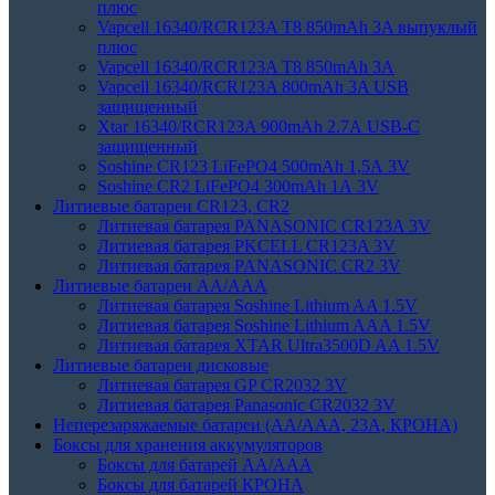
плюс
Vapcell 16340/RCR123A T8 850mAh 3A выпуклый
плюс
Vapcell 16340/RCR123A T8 850mAh 3A
Vapcell 16340/RCR123A 800mAh 3A USB
защищенный
Xtar 16340/RCR123A 900mAh 2.7А USB-C
защищенный
Soshine CR123 LiFePO4 500mAh 1,5А 3V
Soshine CR2 LiFePO4 300mAh 1А 3V
Литиевые батареи CR123, CR2
Литиевая батарея PANASONIC CR123A 3V
Литиевая батарея PKCELL CR123A 3V
Литиевая батарея PANASONIC CR2 3V
Литиевые батареи АА/ААА
Литиевая батарея Soshine Lithium AA 1.5V
Литиевая батарея Soshine Lithium AAA 1.5V
Литиевая батарея XTAR Ultra3500D AA 1.5V
Литиевые батареи дисковые
Литиевая батарея GP CR2032 3V
Литиевая батарея Panasonic CR2032 3V
Неперезаряжаемые батареи (АА/ААА, 23A, КРОНА)
Боксы для хранения аккумуляторов
Боксы для батарей АА/ААА
Боксы для батарей КРОНА