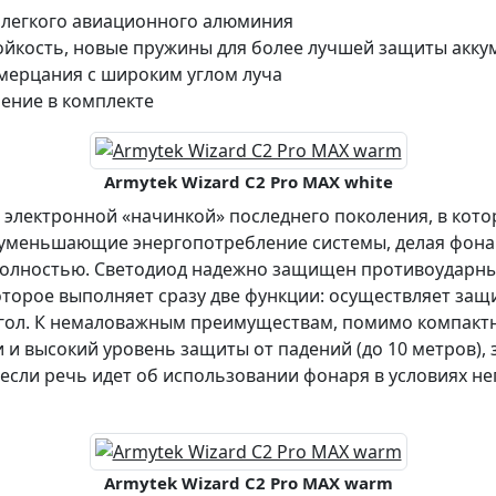
и легкого авиационного алюминия
йкость, новые пружины для более лучшей защиты акку
мерцания с широким углом луча
ение в комплекте
Armytek Wizard C2 Pro MAX white
лектронной «начинкой» последнего поколения, в кото
 уменьшающие энергопотребление системы, делая фона
олностью. Светодиод надежно защищен противоударны
торое выполняет сразу две функции: осуществляет защ
угол. К немаловажным преимуществам, помимо компакт
и и высокий уровень защиты от падений (до 10 метров),
е если речь идет об использовании фонаря в условиях н
Armytek Wizard C2 Pro MAX warm