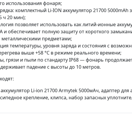
о использования фонаря;
рядка: комплектный Li-ION аккумулятор 21700 5000mAh 
 ч 20 мин);
огия позволяет использовать как литий-ионные аккумул
А и обеспечивает полную защиту от короткого замыкани
с металлическими предметами;
ция температуры, уровня заряда и состояния с возмож
ерегрева выше +58 °С в режиме реального времени;
ы, грязи и пыли по стандарту IP68 — фонарь продолжае
ыдерживает падение с высоты до 10 метров.
ходят:
аккумулятор Li-ion 21700 Armytek 5000мАч, адаптер для 
осипедное крепление, клипса, набор запасных уплотните