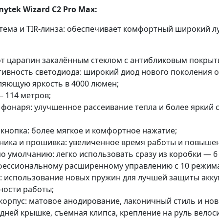
ytek Wizard C2 Pro Max:
тема и TIR-линза: обеспечивает комфортный широкий лу
от царапин закалённым стеклом с антибликовым покрыт
ивность светодиода: широкий диод нового поколения 
ляющую яркость в 4000 люмен;
 114 метров;
фонаря: улучшенное рассеивание тепла и более яркий 
кнопка: более мягкое и комфортное нажатие;
ника и прошивка: увеличенное время работы и повышен
о умолчанию: легко использовать сразу из коробки — 
фессиональному расширенному управлению с 10 режим
 использование новых пружин для лучшей защиты акку
ности работы;
корпус: матовое анодирование, лаконичный стиль и но
ней крышке, съёмная клипса, крепление на руль велос