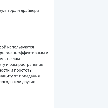
мулятора и драйвера
рой используются
рь очень эффективным и
м стеклом
иту и распространение
ности и простоты
 защиту от попадания
епогоды или других