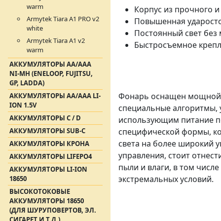
warm
Корпус из прочного 
Armytek Tiara A1 PRO v2
Повышенная ударосто
white
Постоянный свет без 
Armytek Tiara A1 v2
Быстросъемное крепл
warm
АККУМУЛЯТОРЫ АА/ААА
NI-MH (ENELOOP, FUJITSU,
GP, LADDA)
Фонарь оснащен мощной э
АККУМУЛЯТОРЫ АА/AAA LI-
ION 1.5V
специальные алгоритмы,
АККУМУЛЯТОРЫ C / D
использующим питание п
АККУМУЛЯТОРЫ SUB-C
специфической формы, ко
света на более широкий 
АККУМУЛЯТОРЫ КРОНА
управления, стоит отнест
АККУМУЛЯТОРЫ LIFEPO4
пыли и влаги, в том числ
АККУМУЛЯТОРЫ LI-ION
экстремальных условий.
18650
ВЫСОКОТОКОВЫЕ
АККУМУЛЯТОРЫ 18650
(ДЛЯ ШУРУПОВЕРТОВ, ЭЛ.
СИГАРЕТ И Т.Д.)