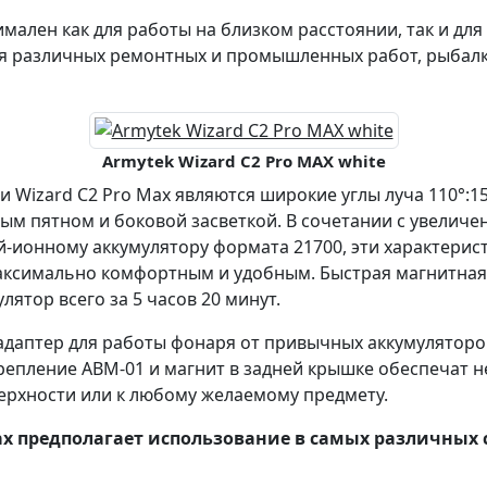
мален как для работы на близком расстоянии, так и дл
ля различных ремонтных и промышленных работ, рыбалк
Armytek Wizard C2 Pro MAX white
Wizard C2 Pro Max являются широкие углы луча 110°:1
ым пятном и боковой засветкой. В сочетании с увелич
-ионному аккумулятору формата 21700, эти характерис
ксимально комфортным и удобным. Быстрая магнитная 
лятор всего за 5 часов 20 минут.
 адаптер для работы фонаря от привычных аккумуляторо
крепление ABM-01 и магнит в задней крышке обеспечат 
ерхности или к любому желаемому предмету.
Max предполагает использование в самых различных 