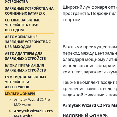
УСТРОЙСТВА
Широкий луч фонаря опти
ЗАРЯДНЫЕ УСТРОЙСТВА НА
пространств. Подходит д
СОЛНЕЧНЫХ БАТАРЕЯХ
спортом.
СЕТЕВЫЕ ЗАРЯДНЫЕ
УСТРОЙСТВА С USB
ВЫХОДОМ
АВТОМОБИЛЬНЫЕ
ЗАРЯДНЫЕ УСТРОЙСТВА С
Важными преимуществами 
USB ВЫХОДОМ
переход между центральн
АВТО АДАПТЕРЫ ДЛЯ
ЗАРЯДНЫХ УСТРОЙСТВ
благодаря мощному литий
использование фонаря ма
БЛОКИ ПИТАНИЯ ДЛЯ
ЗАРЯДНЫХ УСТРОЙСТВ
комплект, заряжает аккуму
СУМКИ ДЛЯ ЗАРЯДНЫХ
Так же в комплект входит
УСТРОЙСТВ И
АКСЕССУАРОВ
крепление, клипса, вело 
МУЛЬТИФОНАРИ
надежной фиксации к пов
Armytek Wizard C2 Pro
MAX warm
Armytek Wizard C2 Pro 
Armytek Wizard C2 Pro
НАЛОБНЫЙ ФОНАРЬ
MAX white