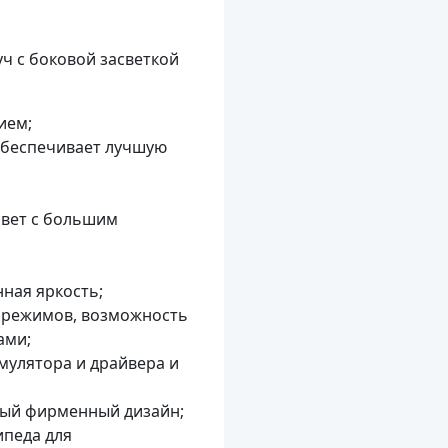
ч с боковой засветкой
ием;
обеспечивает лучшую
свет с большим
ная яркость;
6 режимов, возможность
ами;
мулятора и драйвера и
вый фирменный дизайн;
ипеда для