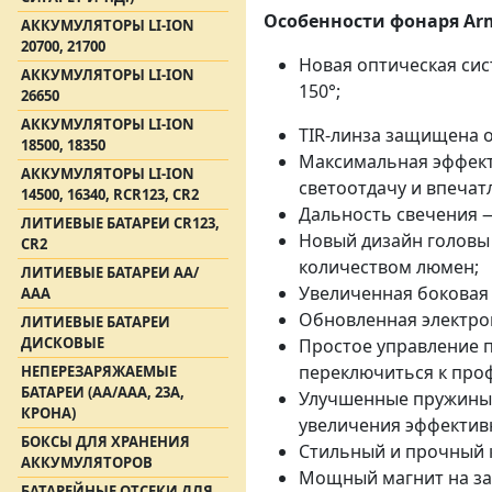
Особенности фонаря Arm
АККУМУЛЯТОРЫ LI-ION
20700, 21700
Новая оптическая сис
АККУМУЛЯТОРЫ LI-ION
150°;
26650
АККУМУЛЯТОРЫ LI-ION
TIR-линза защищена 
18500, 18350
Максимальная эффект
АККУМУЛЯТОРЫ LI-ION
светоотдачу и впечат
14500, 16340, RCR123, CR2
Дальность свечения —
ЛИТИЕВЫЕ БАТАРЕИ CR123,
Новый дизайн головы 
CR2
количеством люмен;
ЛИТИЕВЫЕ БАТАРЕИ АА/
Увеличенная боковая 
ААА
Обновленная электро
ЛИТИЕВЫЕ БАТАРЕИ
ДИСКОВЫЕ
Простое управление п
переключиться к про
НЕПЕРЕЗАРЯЖАЕМЫЕ
БАТАРЕИ (АА/ААА, 23A,
Улучшенные пружины:
КРОНА)
увеличения эффектив
БОКСЫ ДЛЯ ХРАНЕНИЯ
Стильный и прочный 
АККУМУЛЯТОРОВ
Мощный магнит на зад
БАТАРЕЙНЫЕ ОТСЕКИ ДЛЯ