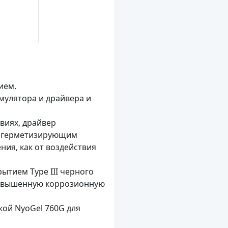
ием.
мулятора и драйвера и
виях, драйвер
м герметизирующим
ия, как от воздействия
тием Type III черного
 повышенную коррозионную
ой NyoGel 760G для