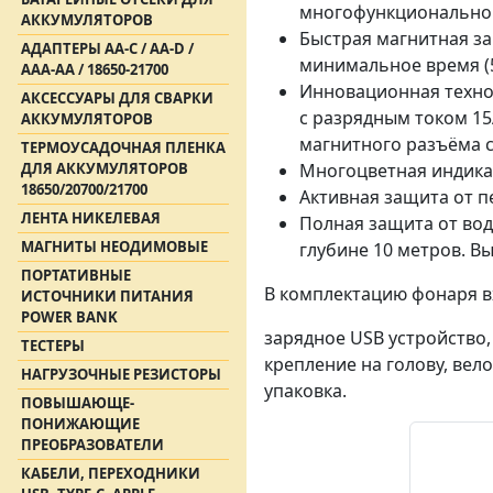
многофункциональног
АККУМУЛЯТОРОВ
Быстрая магнитная за
АДАПТЕРЫ АА-С / АА-D /
минимальное время (5
AAA-AA / 18650-21700
Инновационная технол
АКСЕССУАРЫ ДЛЯ СВАРКИ
с разрядным током 15
АККУМУЛЯТОРОВ
магнитного разъёма 
ТЕРМОУСАДОЧНАЯ ПЛЕНКА
ДЛЯ АККУМУЛЯТОРОВ
Многоцветная индика
18650/20700/21700
Активная защита от п
ЛЕНТА НИКЕЛЕВАЯ
Полная защита от вод
МАГНИТЫ НЕОДИМОВЫЕ
глубине 10 метров. В
ПОРТАТИВНЫЕ
В комплектацию фонаря в
ИСТОЧНИКИ ПИТАНИЯ
POWER BANK
зарядное USB устройство, 
ТЕСТЕРЫ
крепление на голову, вел
НАГРУЗОЧНЫЕ РЕЗИСТОРЫ
упаковка.
ПОВЫШАЮЩЕ-
ПОНИЖАЮЩИЕ
ПРЕОБРАЗОВАТЕЛИ
КАБЕЛИ, ПЕРЕХОДНИКИ