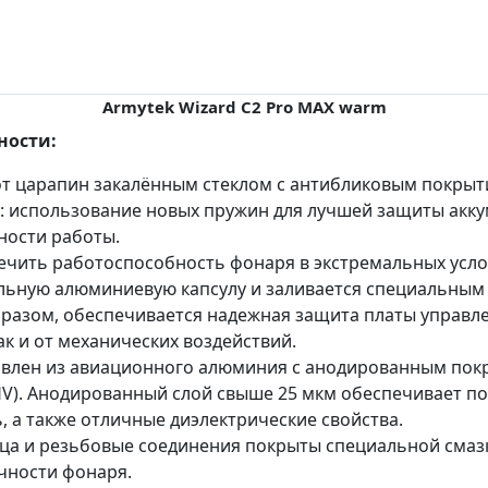
Armytek Wizard C2 Pro MAX warm
ности:
от царапин закалённым стеклом с антибликовым покрыт
 использование новых пружин для лучшей защиты акку
ности работы.
ечить работоспособность фонаря в экстремальных усло
льную алюминиевую капсулу и заливается специальны
разом, обеспечивается надежная защита платы управлен
к и от механических воздействий.
влен из авиационного алюминия с анодированным покры
0HV). Анодированный слой свыше 25 мкм обеспечивает
, а также отличные диэлектрические свойства.
ца и резьбовые соединения покрыты специальной смазк
чности фонаря.