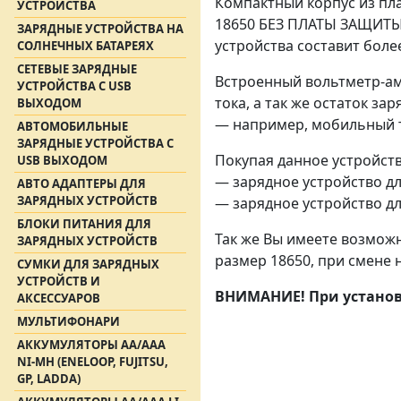
Компактный корпус из пла
УСТРОЙСТВА
18650 БЕЗ ПЛАТЫ ЗАЩИТЫ.
ЗАРЯДНЫЕ УСТРОЙСТВА НА
устройства составит боле
СОЛНЕЧНЫХ БАТАРЕЯХ
СЕТЕВЫЕ ЗАРЯДНЫЕ
Встроенный вольтметр-ам
УСТРОЙСТВА С USB
тока, а так же остаток з
ВЫХОДОМ
— например, мобильный 
АВТОМОБИЛЬНЫЕ
ЗАРЯДНЫЕ УСТРОЙСТВА С
Покупая данное устройство
USB ВЫХОДОМ
— зарядное устройство для
АВТО АДАПТЕРЫ ДЛЯ
ЗАРЯДНЫХ УСТРОЙСТВ
— зарядное устройство д
БЛОКИ ПИТАНИЯ ДЛЯ
Так же Вы имеете возмож
ЗАРЯДНЫХ УСТРОЙСТВ
размер 18650, при смене н
СУМКИ ДЛЯ ЗАРЯДНЫХ
УСТРОЙСТВ И
ВНИМАНИЕ! При установ
АКСЕССУАРОВ
МУЛЬТИФОНАРИ
АККУМУЛЯТОРЫ АА/ААА
NI-MH (ENELOOP, FUJITSU,
GP, LADDA)