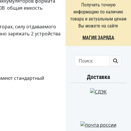
n аккумуляторов формата
Получить точную
50B общая емкость
информацию по наличию
товара и актуальным ценам
Вы можете на сайте
орах, силу отдаваемого
нно заряжать 2 устройства
МАГИЯ ЗАРЯДА
Search
Доставка
 имеют стандартный