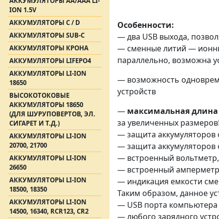
АККУМУЛЯТОРЫ АА/AAA LI-
ION 1.5V
АККУМУЛЯТОРЫ C / D
Особенности:
АККУМУЛЯТОРЫ SUB-C
— два USB выхода, позво
— сменные литий — ионны
АККУМУЛЯТОРЫ КРОНА
параллельно, возможна ус
АККУМУЛЯТОРЫ LIFEPO4
АККУМУЛЯТОРЫ LI-ION
— возможность одновреме
18650
устройств
ВЫСОКОТОКОВЫЕ
АККУМУЛЯТОРЫ 18650
—
максимальная длина
(ДЛЯ ШУРУПОВЕРТОВ, ЭЛ.
за увеличенных размеров!!
СИГАРЕТ И Т.Д.)
— защита аккумуляторов 
АККУМУЛЯТОРЫ LI-ION
20700, 21700
— защита аккумуляторов о
— встроенный вольтметр
АККУМУЛЯТОРЫ LI-ION
26650
— встроенный амперметр
АККУМУЛЯТОРЫ LI-ION
— индикация емкости сме
18500, 18350
Таким образом, данное ус
АККУМУЛЯТОРЫ LI-ION
— USB порта компьютера
14500, 16340, RCR123, CR2
— любого зарядного устр