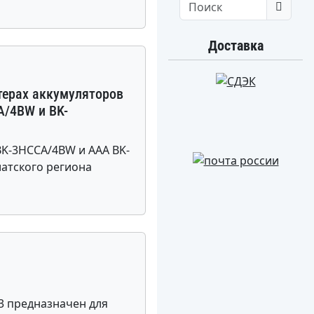
Search
Доставка
терах аккумуляторов
A/4BW и BK-
K-3HCCA/4BW и ААА BK-
атского региона
T3 предназначен для