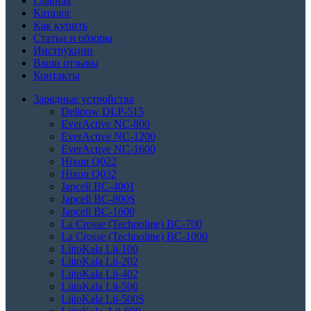
Главная
Каталог
Как купить
Статьи и обзоры
Инструкции
Ваши отзывы
Контакты
Зарядные устройства
Delipow DLP-515
EverActive NC-800
EverActive NC-1200
EverActive NC-1600
Hixon Q022
Hixon Q032
Japcell BC-4001
Japcell BC-800S
Japcell BC-1600
La Crosse (Technoline) BC-700
La Crosse (Technoline) BC-1000
LiitoKala Lii-100
LiitoKala Lii-202
LiitoKala Lii-402
LiitoKala Lii-500
LiitoKala Lii-500S