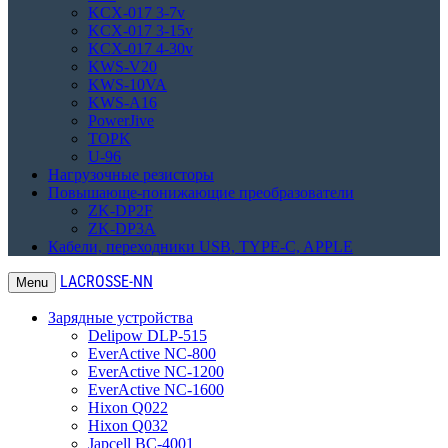
KCX-017 3-7v
KCX-017 3-15v
KCX-017 4-30v
KWS-V20
KWS-10VA
KWS-A16
PowerJive
TOPK
U-96
Нагрузочные резисторы
Повышающе-понижающие преобразователи
ZK-DP2F
ZK-DP3A
Кабели, переходники USB, TYPE-C, APPLE
LACROSSE-NN
Menu
Зарядные устройства
Delipow DLP-515
EverActive NC-800
EverActive NC-1200
EverActive NC-1600
Hixon Q022
Hixon Q032
Japcell BC-4001