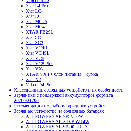
Vapcell SU2
Xtar L4 Pro
Xtar LC4
Xtar LC8
Xtar MC2S
Xtar MC4
XTAR PB2SL
Xtar SC1
Xtar SC2
Xtar VC4H
Xtar VC4SL
Xtar VC8
Xtar VC8 Plus
Xtar VX4
XTAR VX4 + блок питания + сумка
Xtar X2
Yakee D4 Plus
Классификация зарядных устройств и их особенности
Зарядники с поддержкой аккумуляторов формата
20700/21700
Рекомендации по выбору зарядного устройства
Зарядные устройства на солнечных батареях
ALLPOWERS AP-SP5V10W
ALLPOWERS AP-XD-B5V14W
ALLPOWERS AP-SP-002-BLA