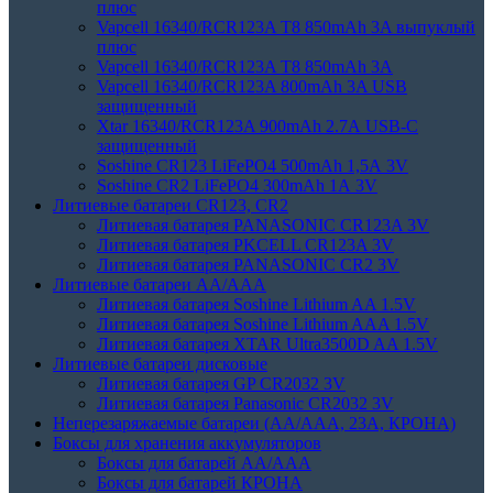
плюс
Vapcell 16340/RCR123A T8 850mAh 3A выпуклый
плюс
Vapcell 16340/RCR123A T8 850mAh 3A
Vapcell 16340/RCR123A 800mAh 3A USB
защищенный
Xtar 16340/RCR123A 900mAh 2.7А USB-C
защищенный
Soshine CR123 LiFePO4 500mAh 1,5А 3V
Soshine CR2 LiFePO4 300mAh 1А 3V
Литиевые батареи CR123, CR2
Литиевая батарея PANASONIC CR123A 3V
Литиевая батарея PKCELL CR123A 3V
Литиевая батарея PANASONIC CR2 3V
Литиевые батареи АА/ААА
Литиевая батарея Soshine Lithium AA 1.5V
Литиевая батарея Soshine Lithium AAA 1.5V
Литиевая батарея XTAR Ultra3500D AA 1.5V
Литиевые батареи дисковые
Литиевая батарея GP CR2032 3V
Литиевая батарея Panasonic CR2032 3V
Неперезаряжаемые батареи (АА/ААА, 23A, КРОНА)
Боксы для хранения аккумуляторов
Боксы для батарей АА/ААА
Боксы для батарей КРОНА