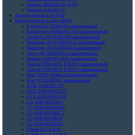
Soshine 500mAh 9v (8,4v)
Soshine 411mAh 9v
Аккумуляторы LiFePO4
Аккумуляторы Li-Ion 18650
EverActive 3200mAh защищенный
KeepPower 3500mAh 10A защищенный
LiitoKala NCR18650B защищенный
Panasonic NCR18650GA защищенный
Panasonic NCR18650B защищенный
Sanyo NCR18650GA защищенный
Soshine 18650P-3400 защищенный
Vapcell INR18650 P1840A защищенный
Vapcell INR18650 P1835A защищенный
Xtar 18650 4000mAh защищенный
Xtar NCR18650D защищенный
BAK N18650CNP
EVE INR18650/35V
EVE INR18650/25P
LG INR18650MJ1
LG INR18650MH1
LG INR18650HG2
LG INR18650HJ2
LG INR18650H26
LiitoKala Lii-35A
LiitoKala Lii-LT28A