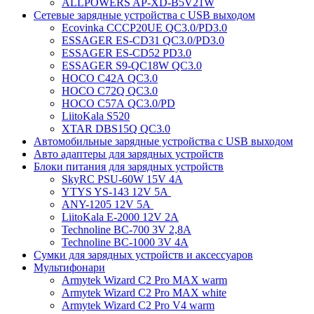
ALLPOWERS AP-XD-B5V21W
Сетевые зарядные устройства с USB выходом
Ecovinka CCCP20UE QC3.0/PD3.0
ESSAGER ES-CD31 QC3.0/PD3.0
ESSAGER ES-CD52 PD3.0
ESSAGER S9-QC18W QC3.0
HOCO C42A QC3.0
HOCO C72Q QC3.0
HOCO C57A QC3.0/PD
LiitoKala S520
XTAR DBS15Q QC3.0
Автомобильные зарядные устройства с USB выходом
Авто адаптеры для зарядных устройств
Блоки питания для зарядных устройств
SkyRC PSU-60W 15V 4A
YTYS YS-143 12V 5A
ANY-1205 12V 5A
LiitoKala E-2000 12V 2A
Technoline BC-700 3V 2,8A
Technoline BC-1000 3V 4A
Сумки для зарядных устройств и аксессуаров
Мультифонари
Armytek Wizard C2 Pro MAX warm
Armytek Wizard C2 Pro MAX white
Armytek Wizard C2 Pro V4 warm