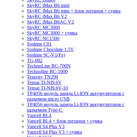
SkyRC iMax B6 mini
SkyRC iMax B6 mini + блок питания + сумка
SkyRC iMax B6 V2
SkyRC iMax B6AC V2
SkyRC MC3000
SkyRC MC3000 + сумка
SkyRC NC1500
Soshine C01
Soshine Chocolate 1.5V
Soshine SC-V1(Fe)
TG-002
TechnoLine BC-700N
Technoline BC-1000
Tenergy TN299
Tensai TI-NI9.6V
Tensai TI-NI9.6V-10
TP4056 модуль заряда Li-ION аккумуляторов с
разъемом micro USB
TP4056 модуль заряда Li-ION аккумуляторов с
разъемом Type-C
Vapcell BL4
Vapcell BL4 + блок питания + сумка
Vapcell S4 Plus V3
Vapcell S4 Plus V3 + сумка