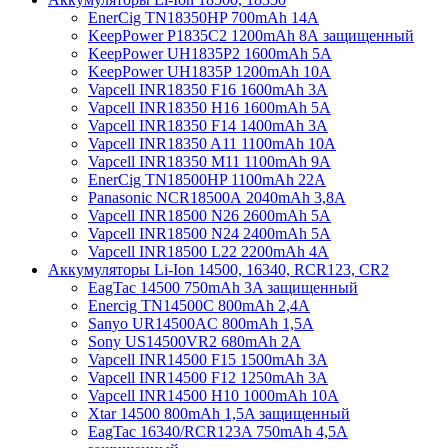
EnerCig TN18350HP 700mAh 14A
KeepPower P1835C2 1200mAh 8А защищенный
KeepPower UH1835P2 1600mAh 5А
KeepPower UH1835P 1200mAh 10А
Vapcell INR18350 F16 1600mAh 3A
Vapcell INR18350 H16 1600mAh 5A
Vapcell INR18350 F14 1400mAh 3A
Vapcell INR18350 A11 1100mAh 10A
Vapcell INR18350 M11 1100mAh 9A
EnerCig TN18500HP 1100mAh 22A
Panasonic NCR18500А 2040mAh 3,8А
Vapcell INR18500 N26 2600mAh 5А
Vapcell INR18500 N24 2400mAh 5А
Vapcell INR18500 L22 2200mAh 4А
Аккумуляторы Li-Ion 14500, 16340, RCR123, CR2
EagTac 14500 750mAh 3A защищенный
Enercig TN14500C 800mAh 2,4А
Sanyo UR14500AC 800mAh 1,5А
Sony US14500VR2 680mAh 2А
Vapcell INR14500 F15 1500mAh 3А
Vapcell INR14500 F12 1250mAh 3А
Vapcell INR14500 H10 1000mAh 10А
Xtar 14500 800mAh 1,5A защищенный
EagTac 16340/RCR123A 750mAh 4,5A