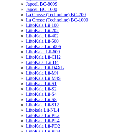
Japcell BC-800S
Japcell BC-1600
La Crosse (Technoline) BC-700
La Crosse (Technoline) BC-1000
LiitoKala Lii-100
LiitoKala Lii-202
LiitoKala Lii-402
LiitoKala Lii-500
LiitoKala Lii-500S
LiitoKala Lii-600
LiitoKala Lii-CH2
LiitoKala Lii-D4
LiitoKala Lii-D4XL
LiitoKala Lii-M4
LiitoKala Lii-M4S
LiitoKala Lii-S1
LiitoKala Lii-S2
LiitoKala Lii-S4
LiitoKala Lii-S8
LiitoKala Lii-S12
Liitokala Lii-NL4
LiitoKala Lii-PL2
LiitoKala Lii-PL4
LiitoKala Lii-PD2
LiitoKala Lii-PD4