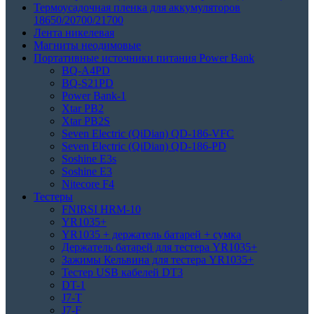
Термоусадочная пленка для аккумуляторов
18650/20700/21700
Лента никелевая
Магниты неодимовые
Портативные источники питания Power Bank
BQ-A4PD
BQ-S21PD
Power Bank-1
Xtar PB2
Xtar PB2S
Seven Electric (QiDian) QD-186-VFC
Seven Electric (QiDian) QD-186-PD
Soshine E3s
Soshine E3
Nitecore F4
Тестеры
FNIRSI HRM-10
YR1035+
YR1035 + держатель батарей + сумка
Держатель батарей для тестера YR1035+
Зажимы Кельвина для тестера YR1035+
Тестер USB кабелей DT3
DT-1
J7-T
J7-F