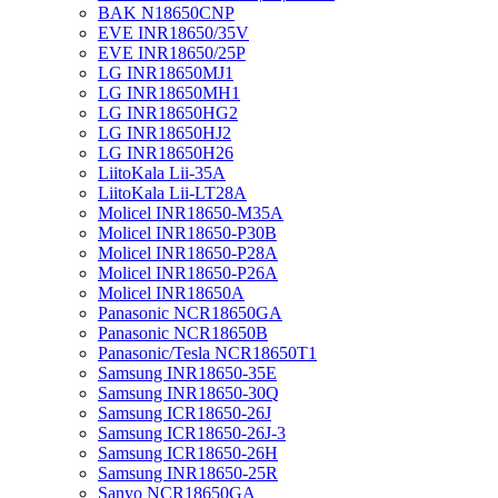
BAK N18650CNP
EVE INR18650/35V
EVE INR18650/25P
LG INR18650MJ1
LG INR18650MH1
LG INR18650HG2
LG INR18650HJ2
LG INR18650H26
LiitoKala Lii-35A
LiitoKala Lii-LT28A
Molicel INR18650-M35A
Molicel INR18650-P30B
Molicel INR18650-P28A
Molicel INR18650-P26A
Molicel INR18650A
Panasonic NCR18650GA
Panasonic NCR18650B
Panasonic/Tesla NCR18650T1
Samsung INR18650-35E
Samsung INR18650-30Q
Samsung ICR18650-26J
Samsung ICR18650-26J-3
Samsung ICR18650-26H
Samsung INR18650-25R
Sanyo NCR18650GA