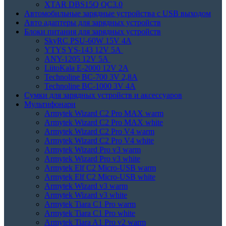
XTAR DBS15Q QC3.0
Автомобильные зарядные устройства с USB выходом
Авто адаптеры для зарядных устройств
Блоки питания для зарядных устройств
SkyRC PSU-60W 15V 4A
YTYS YS-143 12V 5A
ANY-1205 12V 5A
LiitoKala E-2000 12V 2A
Technoline BC-700 3V 2,8A
Technoline BC-1000 3V 4A
Сумки для зарядных устройств и аксессуаров
Мультифонари
Armytek Wizard C2 Pro MAX warm
Armytek Wizard C2 Pro MAX white
Armytek Wizard C2 Pro V4 warm
Armytek Wizard C2 Pro V4 white
Armytek Wizard Pro v3 warm
Armytek Wizard Pro v3 white
Armytek Elf C2 Micro-USB warm
Armytek Elf C2 Micro-USB white
Armytek Wizard v3 warm
Armytek Wizard v3 white
Armytek Tiara C1 Pro warm
Armytek Tiara C1 Pro white
Armytek Tiara A1 Pro v2 warm