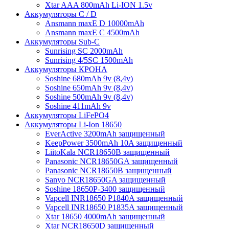
Xtar AAA 800mAh Li-ION 1.5v
Аккумуляторы C / D
Ansmann maxE D 10000mAh
Ansmann maxE С 4500mAh
Аккумуляторы Sub-C
Sunrising SC 2000mAh
Sunrising 4/5SC 1500mAh
Аккумуляторы КРОНА
Soshine 680mAh 9v (8,4v)
Soshine 650mAh 9v (8,4v)
Soshine 500mAh 9v (8,4v)
Soshine 411mAh 9v
Аккумуляторы LiFePO4
Аккумуляторы Li-Ion 18650
EverActive 3200mAh защищенный
KeepPower 3500mAh 10A защищенный
LiitoKala NCR18650B защищенный
Panasonic NCR18650GA защищенный
Panasonic NCR18650B защищенный
Sanyo NCR18650GA защищенный
Soshine 18650P-3400 защищенный
Vapcell INR18650 P1840A защищенный
Vapcell INR18650 P1835A защищенный
Xtar 18650 4000mAh защищенный
Xtar NCR18650D защищенный