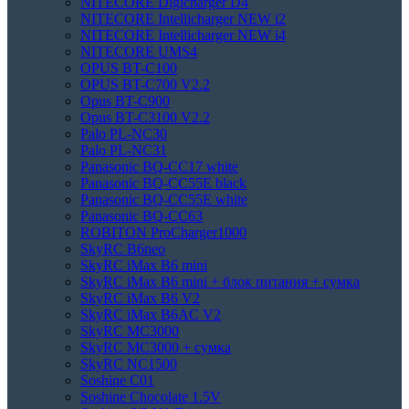
NITECORE Digicharger D4
NITECORE Intellicharger NEW i2
NITECORE Intellicharger NEW i4
NITECORE UMS4
OPUS BT-C100
OPUS BT-C700 V2.2
Opus BT-C900
Opus BT-C3100 V2.2
Palo PL-NC30
Palo PL-NC31
Panasonic BQ-CC17 white
Panasonic BQ-CC55E black
Panasonic BQ-CC55E white
Panasonic BQ-CC63
ROBITON ProCharger1000
SkyRC B6neo
SkyRC iMax B6 mini
SkyRC iMax B6 mini + блок питания + сумка
SkyRC iMax B6 V2
SkyRC iMax B6AC V2
SkyRC MC3000
SkyRC MC3000 + сумка
SkyRC NC1500
Soshine C01
Soshine Chocolate 1.5V