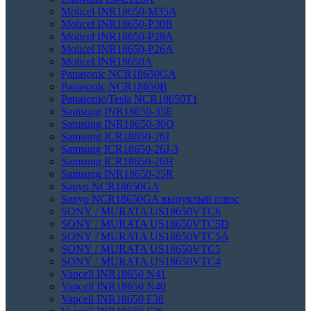
Molicel INR18650-M35A
Molicel INR18650-P30B
Molicel INR18650-P28A
Molicel INR18650-P26A
Molicel INR18650A
Panasonic NCR18650GA
Panasonic NCR18650B
Panasonic/Tesla NCR18650T1
Samsung INR18650-35E
Samsung INR18650-30Q
Samsung ICR18650-26J
Samsung ICR18650-26J-3
Samsung ICR18650-26H
Samsung INR18650-25R
Sanyo NCR18650GA
Sanyo NCR18650GA выпуклый плюс
SONY / MURATA US18650VTC6
SONY / MURATA US18650VTC5D
SONY / MURATA US18650VTC5А
SONY / MURATA US18650VTC5
SONY / MURATA US18650VTC4
Vapcell INR18650 N41
Vapcell INR18650 N40
Vapcell INR18650 F38