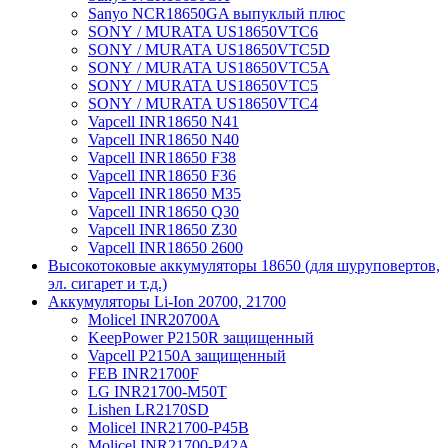
Sanyo NCR18650GA выпуклый плюс
SONY / MURATA US18650VTC6
SONY / MURATA US18650VTC5D
SONY / MURATA US18650VTC5А
SONY / MURATA US18650VTC5
SONY / MURATA US18650VTC4
Vapcell INR18650 N41
Vapcell INR18650 N40
Vapcell INR18650 F38
Vapcell INR18650 F36
Vapcell INR18650 M35
Vapcell INR18650 Q30
Vapcell INR18650 Z30
Vapcell INR18650 2600
Высокотоковые аккумуляторы 18650 (для шуруповертов,
эл. сигарет и т.д.)
Аккумуляторы Li-Ion 20700, 21700
Molicel INR20700A
KeepPower P2150R защищенный
Vapcell P2150A защищенный
FEB INR21700F
LG INR21700-M50T
Lishen LR2170SD
Molicel INR21700-P45B
Molicel INR21700-P42A