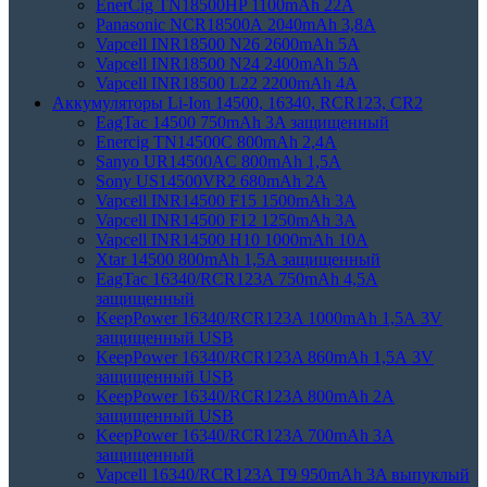
EnerCig TN18500HP 1100mAh 22A
Panasonic NCR18500А 2040mAh 3,8А
Vapcell INR18500 N26 2600mAh 5А
Vapcell INR18500 N24 2400mAh 5А
Vapcell INR18500 L22 2200mAh 4А
Аккумуляторы Li-Ion 14500, 16340, RCR123, CR2
EagTac 14500 750mAh 3A защищенный
Enercig TN14500C 800mAh 2,4А
Sanyo UR14500AC 800mAh 1,5А
Sony US14500VR2 680mAh 2А
Vapcell INR14500 F15 1500mAh 3А
Vapcell INR14500 F12 1250mAh 3А
Vapcell INR14500 H10 1000mAh 10А
Xtar 14500 800mAh 1,5A защищенный
EagTac 16340/RCR123A 750mAh 4,5A
защищенный
KeepPower 16340/RCR123A 1000mAh 1,5А 3V
защищенный USB
KeepPower 16340/RCR123A 860mAh 1,5А 3V
защищенный USB
KeepPower 16340/RCR123A 800mAh 2А
защищенный USB
KeepPower 16340/RCR123A 700mAh 3A
защищенный
Vapcell 16340/RCR123A T9 950mAh 3A выпуклый