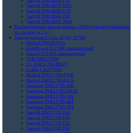
Vapcell INR18650 F36
Vapcell INR18650 M35
Vapcell INR18650 Q30
Vapcell INR18650 Z30
Vapcell INR18650 2600
Высокотоковые аккумуляторы 18650 (для шуруповертов,
эл. сигарет и т.д.)
Аккумуляторы Li-Ion 20700, 21700
Molicel INR20700A
KeepPower P2150R защищенный
Vapcell P2150A защищенный
FEB INR21700F
LG INR21700-M50T
Lishen LR2170SD
Molicel INR21700-P45B
Molicel INR21700-P42A
Samsung INR21700-50E
Samsung INR21700-50GB
Samsung INR21700-50S
Samsung INR21700-40T
Samsung INR21700-30T
Vapcell INR21700 F63
Vapcell INR21700 F60
Vapcell INR21700 F52
Vapcell INR21700 P50