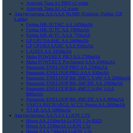
Armytek Tiara A1 PRO v2 white
Armytek Tiara A1 v2 warm
Аккумуляторы АА/ААА Ni-MH (Eneloop, Fujitsu, GP,
Ladda)
Fujitsu HR-3UTHC АА 2450mAh
Fujitsu HR-3UTC АА 1900mAh
Fujitsu HR-4UTC АAА 750mAh
GP GP270AAHC AA 2600mAh
GP GP100AAAHC AAA 950mAh
LADDA АА 2450mAh
Maha POWEREX PRO AA 2700mAh
Maha POWEREX Precharged AAA 1000mAh
Panasonic ENELOOP PRO АА 2500mAh
Panasonic ENELOOP PRO АAА 930mAh
Panasonic ENELOOP BK-3MCCA/4W АA 2000mAh
Panasonic ENELOOP BK-3MCDE АА 2000mAh
Panasonic ENELOOP BK-4MCCA/4W ААA
800mAh
Panasonic ENELOOP BK-4MCDE АAА 800mAh
VARTA RECHARGE ACCU Power AA 2600mAh
XTAR AAA 1000mAh
Аккумуляторы АА/AAA Li-ION 1.5V
Hixon AA 2330mAh Li-ION 1.5v RED
Hixon AA 2330mAh Li-ION 1.5v
Hixon AAA 730mAh Li-ION 1.5v