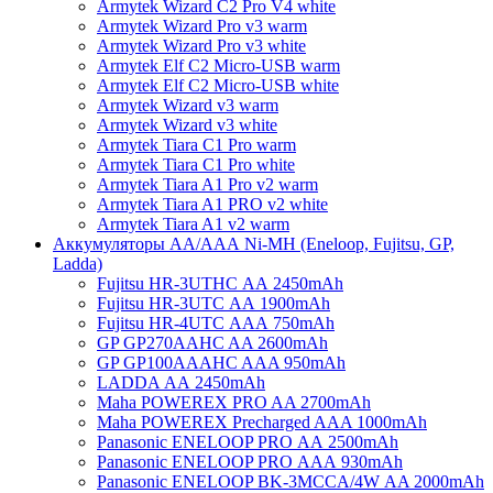
Armytek Wizard C2 Pro V4 white
Armytek Wizard Pro v3 warm
Armytek Wizard Pro v3 white
Armytek Elf C2 Micro-USB warm
Armytek Elf C2 Micro-USB white
Armytek Wizard v3 warm
Armytek Wizard v3 white
Armytek Tiara C1 Pro warm
Armytek Tiara C1 Pro white
Armytek Tiara A1 Pro v2 warm
Armytek Tiara A1 PRO v2 white
Armytek Tiara A1 v2 warm
Аккумуляторы АА/ААА Ni-MH (Eneloop, Fujitsu, GP,
Ladda)
Fujitsu HR-3UTHC АА 2450mAh
Fujitsu HR-3UTC АА 1900mAh
Fujitsu HR-4UTC АAА 750mAh
GP GP270AAHC AA 2600mAh
GP GP100AAAHC AAA 950mAh
LADDA АА 2450mAh
Maha POWEREX PRO AA 2700mAh
Maha POWEREX Precharged AAA 1000mAh
Panasonic ENELOOP PRO АА 2500mAh
Panasonic ENELOOP PRO АAА 930mAh
Panasonic ENELOOP BK-3MCCA/4W АA 2000mAh