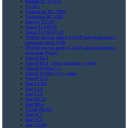
Soshine SC-V1(Fe)
TG-002
TechnoLine BC-700N
Technoline BC-1000
Tenergy TN299
Tensai TI-NI9.6V
Tensai TI-NI9.6V-10
TP4056 модуль заряда Li-ION аккумуляторов с
разъемом micro USB
TP4056 модуль заряда Li-ION аккумуляторов с
разъемом Type-C
Vapcell BL4
Vapcell BL4 + блок питания + сумка
Vapcell S4 Plus V3
Vapcell S4 Plus V3 + сумка
Vapcell SU2
Xtar L4 Pro
Xtar LC4
Xtar LC8
Xtar MC2S
Xtar MC4
XTAR PB2SL
Xtar SC1
Xtar SC2
Xtar VC4H