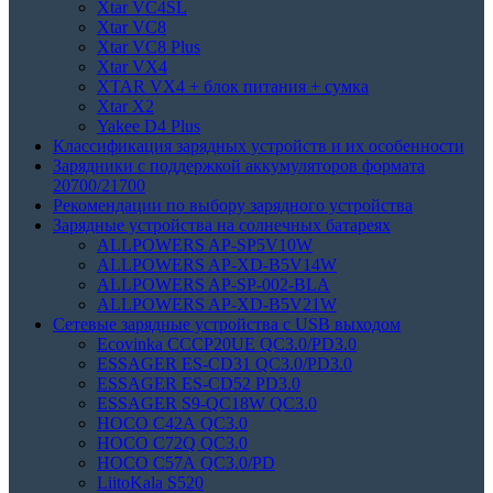
Xtar VC4SL
Xtar VC8
Xtar VC8 Plus
Xtar VX4
XTAR VX4 + блок питания + сумка
Xtar X2
Yakee D4 Plus
Классификация зарядных устройств и их особенности
Зарядники с поддержкой аккумуляторов формата
20700/21700
Рекомендации по выбору зарядного устройства
Зарядные устройства на солнечных батареях
ALLPOWERS AP-SP5V10W
ALLPOWERS AP-XD-B5V14W
ALLPOWERS AP-SP-002-BLA
ALLPOWERS AP-XD-B5V21W
Сетевые зарядные устройства с USB выходом
Ecovinka CCCP20UE QC3.0/PD3.0
ESSAGER ES-CD31 QC3.0/PD3.0
ESSAGER ES-CD52 PD3.0
ESSAGER S9-QC18W QC3.0
HOCO C42A QC3.0
HOCO C72Q QC3.0
HOCO C57A QC3.0/PD
LiitoKala S520