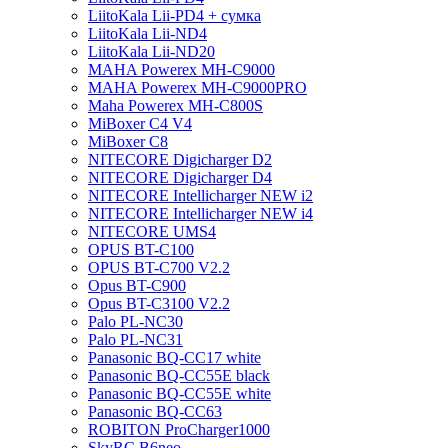
LiitoKala Lii-PD4 + сумка
LiitoKala Lii-ND4
LiitoKala Lii-ND20
MAHA Powerex MH-C9000
MAHA Powerex MH-C9000PRO
Maha Powerex MH-C800S
MiBoxer C4 V4
MiBoxer C8
NITECORE Digicharger D2
NITECORE Digicharger D4
NITECORE Intellicharger NEW i2
NITECORE Intellicharger NEW i4
NITECORE UMS4
OPUS BT-C100
OPUS BT-C700 V2.2
Opus BT-C900
Opus BT-C3100 V2.2
Palo PL-NC30
Palo PL-NC31
Panasonic BQ-CC17 white
Panasonic BQ-CC55E black
Panasonic BQ-CC55E white
Panasonic BQ-CC63
ROBITON ProCharger1000
SkyRC B6neo